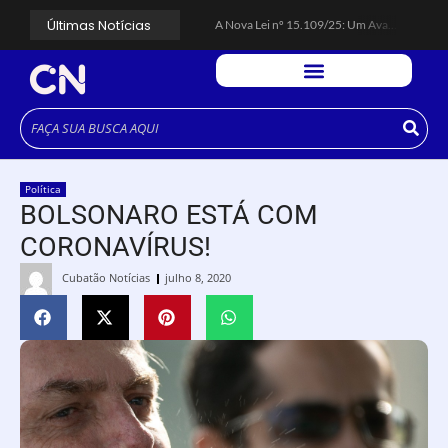
Últimas Notícias
A Nova Lei nº 15.109/25: Um Avanço na Garantia dos Honorários Advocatícios.
Galinha Pintadinha Circus: atração inédita na região encanta crianças no Litoral Plaza Praia Grande.
CÉSAR ANUNCIA PROGRAMAÇÃO DE SHOWS COM CPM 22, MARCELO FALCÃO, FERRUGEM, SAIA RODADA E ZÉ NETO & CRISTIANO.
Espingarda roubada de agentes de segurança ferroviária é recuperada na Vila Esperança.
Polícia Rodoviária resgata bicho-preguiça na Rodovia dos Imigrantes, em Cubatão.
Coluna PLP Cubatão: um debate essencial para as mulheres cubatenses.
Cubatão tem vasta programação no Mês da Mulher: atividades começam nesta sexta (7).
Vigilantes são atacados por criminosos armados durante escolta de carga na Vila Esperança.
César assina decreto que institui gratuidade do transporte público no Carnaval
Política
Celular do cantor Netinho de Paula é encontrado em linha férrea na Vila Esperança
BOLSONARO ESTÁ COM
CORONAVÍRUS!
Cubatão Notícias
julho 8, 2020