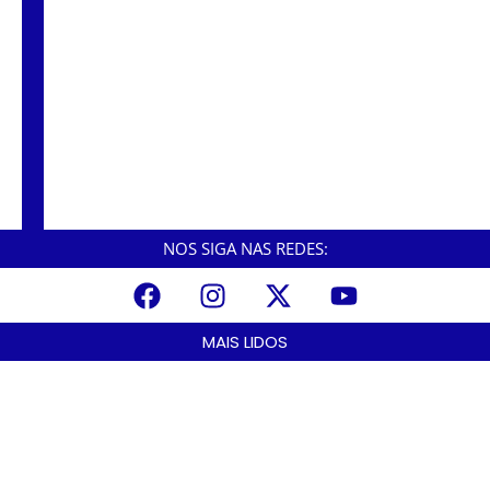
César define nome para assumir a Secretaria
de Esportes.
César Nascimento assume como prefeito e
foca em zeladoria, saúde e educação nos
primeiros 180 dias de gestão.
NOS SIGA NAS REDES:
MAIS LIDOS
A Nova Lei nº 15.109/25: Um Avanço na Garantia dos Honorários
Advocatícios.
março 14, 2025