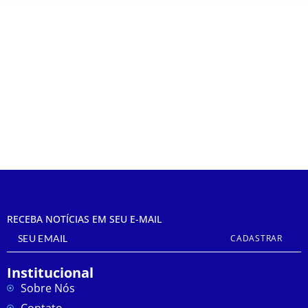
Após estragos causados por ventania, “Festão
Cubatão” retorna nesta sexta-feira (28).
Cubatão Notícias
julho 27, 2023
RECEBA NOTÍCIAS EM SEU E-MAIL
CADASTRAR
Institucional
Sobre Nós
Contato