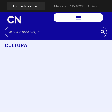
Últimas Notícias
A Nova Lei nº 15.109/25: Um Avanço na Garantia dos Honorários Advocatícios.
Galinha Pintadinha Circus: atração inédita na região encanta crianças no Litoral Plaza Praia Grande.
CÉSAR ANUNCIA PROGRAMAÇÃO DE SHOWS COM CPM 22, MARCELO FALCÃO, FERRUGEM, SAIA RODADA E ZÉ NETO & CRISTIANO.
Espingarda roubada de agentes de segurança ferroviária é recuperada na Vila Esperança.
Polícia Rodoviária resgata bicho-preguiça na Rodovia dos Imigrantes, em Cubatão.
Coluna PLP Cubatão: um debate essencial para as mulheres cubatenses.
Cubatão tem vasta programação no Mês da Mulher: atividades começam nesta sexta (7).
Vigilantes são atacados por criminosos armados durante escolta de carga na Vila Esperança.
CULTURA
César assina decreto que institui gratuidade do transporte público no Carnaval
Celular do cantor Netinho de Paula é encontrado em linha férrea na Vila Esperança
Colunas
A Nova Lei nº 15.109/25: Um Avanço na Garantia dos
Honorários Advocatícios.
março 14, 2025
Cubatão Notícias