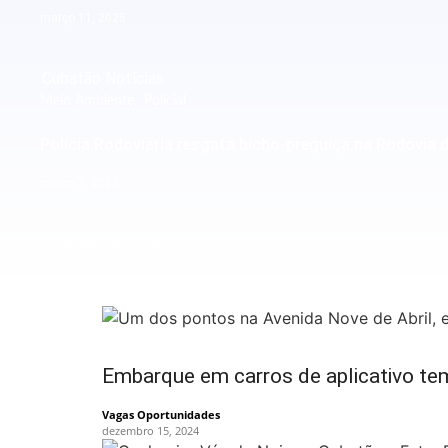
março 11, 2025
Cubatão Notícias
Meio Ambiente
,
Policial
Polícia Rodoviária resgata bicho-preguiça na Rodovia 
março 7, 2025
Cubatão Notícias
Embarque em carros de aplicativo te
Vagas Oportunidades
dezembro 15, 2024