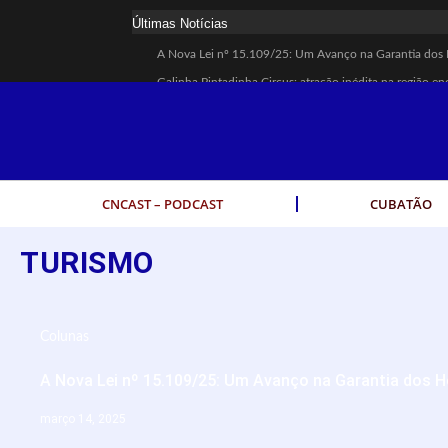
Últimas Notícias
A Nova Lei nº 15.109/25: Um Avanço na Garantia dos 
Galinha Pintadinha Circus: atração inédita na região en
CÉSAR ANUNCIA PROGRAMAÇÃO DE SHOWS COM CP
Espingarda roubada de agentes de segurança ferroviária
Polícia Rodoviária resgata bicho-preguiça na Rodovia 
Coluna PLP Cubatão: um debate essencial para as mulh
CNCAST – PODCAST
CUBATÃO
Cubatão tem vasta programação no Mês da Mulher: ativ
Vigilantes são atacados por criminosos armados durante
TURISMO
César assina decreto que institui gratuidade do transpo
Celular do cantor Netinho de Paula é encontrado em lin
Colunas
A Nova Lei nº 15.109/25: Um Avanço na Garantia dos H
março 14, 2025