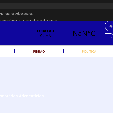
Honorários Advocatícios.
canta crianças no Litoral Plaza Praia Grande.
M 22, MARCELO FALCÃO, FERRUGEM, SAIA RODADA E ZÉ NETO & CRISTIA
 é recuperada na Vila Esperança.
dos Imigrantes, em Cubatão.
eres cubatenses.
REGIÃO
POLÍTICA
idades começam nesta sexta (7).
 escolta de carga na Vila Esperança.
rte público no Carnaval
ha férrea na Vila Esperança
onorários Advocatícios.