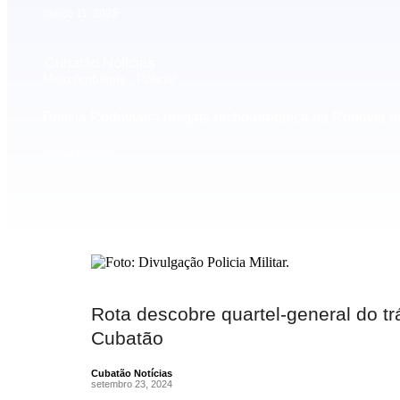
março 11, 2025
Cubatão Notícias
Meio Ambiente
,
Policial
Polícia Rodoviária resgata bicho-preguiça na Rodovia d
março 7, 2025
Cubatão Notícias
Rota descobre quartel-general do tr
Cubatão
Cubatão Notícias
setembro 23, 2024