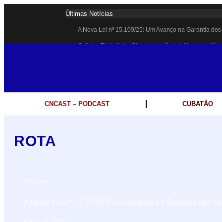
Últimas Notícias
A Nova Lei nº 15.109/25: Um Avanço na Garantia dos 
Galinha Pintadinha Circus: atração inédita na região 
CÉSAR ANUNCIA PROGRAMAÇÃO DE SHOWS COM C
Espingarda roubada de agentes de segurança ferrovi
Polícia Rodoviária resgata bicho-preguiça na Rodovi
CNCAST – PODCAST
CUBATÃO
Coluna PLP Cubatão: um debate essencial para as m
Cubatão tem vasta programação no Mês da Mulher: at
ROTA
Vigilantes são atacados por criminosos armados dura
César assina decreto que institui gratuidade do trans
Celular do cantor Netinho de Paula é encontrado em 
Colunas
A Nova Lei nº 15.109/25: Um Avanço na Garantia dos Ho
março 14, 2025