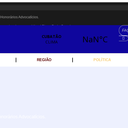
Honorários Advocatícios.
encanta crianças no Litoral Plaza Praia Grande.
PM 22, MARCELO FALCÃO, FERRUGEM, SAIA RODADA E ZÉ NETO & CRISTI
ária é recuperada na Vila Esperança.
a dos Imigrantes, em Cubatão.
REGIÃO
POLÍTICA
ulheres cubatenses.
ividades começam nesta sexta (7).
nte escolta de carga na Vila Esperança.
porte público no Carnaval
linha férrea na Vila Esperança
norários Advocatícios.