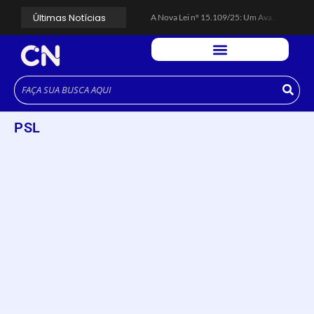
Últimas Notícias
A Nova Lei nº 15.109/25: Um Avanço na Garantia dos Honorários Advocatícios.
Galinha Pintadinha Circus: atração inédita na região encanta crianças no Litoral Plaza Praia Grande.
CÉSAR ANUNCIA PROGRAMAÇÃO DE SHOWS COM CPM 22, MARCELO FALCÃO, FERRUGEM, SAIA RODADA E ZÉ NETO & CRISTIANO.
Espingarda roubada de agentes de segurança ferroviária é recuperada na Vila Esperança.
Polícia Rodoviária resgata bicho-preguiça na Rodovia dos Imigrantes, em Cubatão.
Coluna PLP Cubatão: um debate essencial para as mulheres cubatenses.
Cubatão tem vasta programação no Mês da Mulher: atividades começam nesta sexta (7).
Vigilantes são atacados por criminosos armados durante escolta de carga na Vila Esperança.
PSL
César assina decreto que institui gratuidade do transporte público no Carnaval
Celular do cantor Netinho de Paula é encontrado em linha férrea na Vila Esperança
Colunas
A Nova Lei nº 15.109/25: Um Avanço na Garantia dos
Honorários Advocatícios.
março 14, 2025
Cubatão Notícias