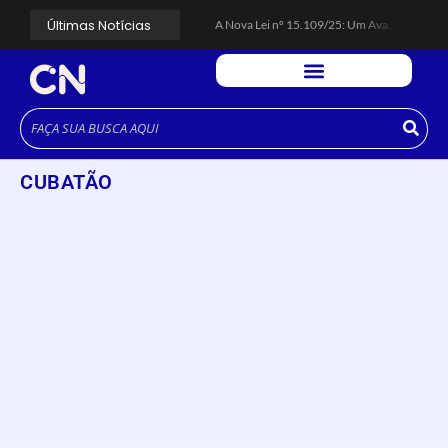
Últimas Notícias
A Nova Lei nº 15.109/25: Um Avanço na Garantia dos Honorários Advocatícios.
Galinha Pintadinha Circus: atração inédita na região encanta crianças no Litoral Plaza Praia Grande.
CÉSAR ANUNCIA PROGRAMAÇÃO DE SHOWS COM CPM 22, MARCELO FALCÃO, FERRUGEM, SAIA RODADA E ZÉ NETO & CRISTIANO.
Espingarda roubada de agentes de segurança ferroviária é recuperada na Vila Esperança.
Polícia Rodoviária resgata bicho-preguiça na Rodovia dos Imigrantes, em Cubatão.
Coluna PLP Cubatão: um debate essencial para as mulheres cubatenses.
Cubatão tem vasta programação no Mês da Mulher: atividades começam nesta sexta (7).
Vigilantes são atacados por criminosos armados durante escolta de carga na Vila Esperança.
CUBATÃO
César assina decreto que institui gratuidade do transporte público no Carnaval
Celular do cantor Netinho de Paula é encontrado em linha férrea na Vila Esperança
Colunas
A Nova Lei nº 15.109/25: Um Avanço na Garantia dos
Honorários Advocatícios.
março 14, 2025
Cubatão Notícias