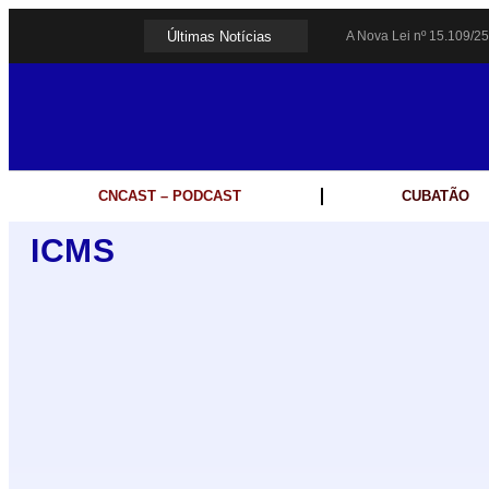
Últimas Notícias
A Nova Lei nº 15.109/25
Galinha Pintadinha Circ
Espingarda roubada de 
Polícia Rodoviária resg
Coluna PLP Cubatão: um
Cubatão tem vasta prog
Vigilantes são atacados
CNCAST – PODCAST
CUBATÃO
César assina decreto qu
Celular do cantor Netin
ICMS
Colunas