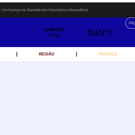
: Um Avanço na Garantia dos Honorários Advocatícios.
us: atração inédita na região encanta crianças no Litoral Plaza Praia Grande.
agentes de segurança ferroviária é recuperada na Vila Esperança.
ata bicho-preguiça na Rodovia dos Imigrantes, em Cubatão.
 debate essencial para as mulheres cubatenses.
ramação no Mês da Mulher: atividades começam nesta sexta (7).
 por criminosos armados durante escolta de carga na Vila Esperança.
REGIÃO
POLÍTICA
e institui gratuidade do transporte público no Carnaval
ho de Paula é encontrado em linha férrea na Vila Esperança