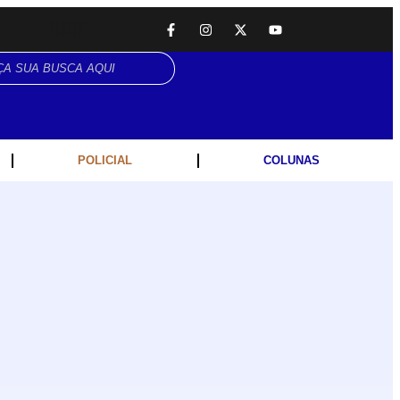
CÉSAR ANUNCIA PROGRAMAÇÃO DE SHOWS COM CPM 22, MARCELO FALCÃO, FERRUGEM, SAIA RODADA E ZÉ NETO & CRISTIANO.
POLICIAL
COLUNAS
Entretenimento
Galinha Pintadinha Circus: atração inédita na região