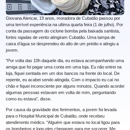
Giovana Alencar, 19 anos, moradora de Cubatão passou por
uma terrível experiência na ultima quarta feira (1 de julho). Por
conta da passagem do ciclone bomba pela baixada santista,
fortes rajadas de vento atingiram Cubatão. Uma tampa de
caixa d’água se desprendeu do alto de um prédio e atingiu a
jovem.
“Por volta das 10h daquele dia, eu estava acompanhando uma
amiga que foi pagar uma conta em uma loja. Eu não entrei na
loja, fiquei sentada em um dos bancos na frente do local. De
repente, eu acabei sendo atingida. Com o impacto eu caí no
chão e fiquei inconsciente por alguns minutos. Quando acordei
algumas pessoas estavam em volta de mim, perguntando
como eu estava”, disse.
Por causa da gravidade dos ferimentos, a jovem foi levada
para o Hospital Municipal de Cubatão, onde recebeu
atendimento médico. “Alguém que estava no local ligou para
os bombeiros e logo eles chegaram para me socorrer. Me