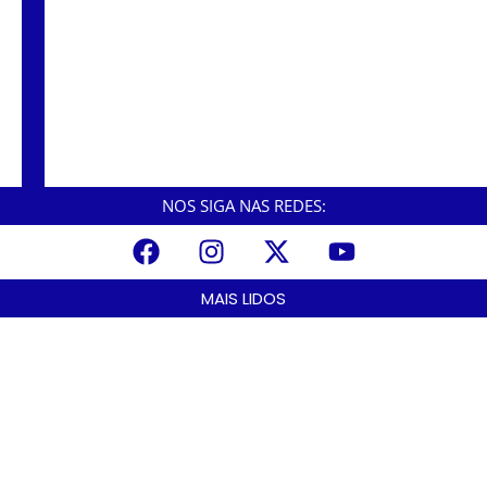
Vítimas das chuvas em Peruíbe recebem
ajuda do Fundo Social cubatense
NOS SIGA NAS REDES:
MAIS LIDOS
A Nova Lei nº 15.109/25: Um Avanço na Garantia dos Honorários
Advocatícios.
março 14, 2025