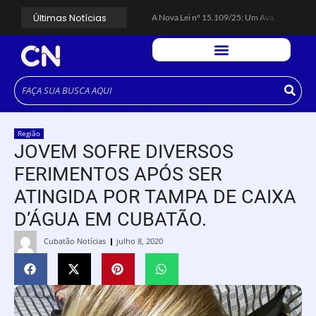
Últimas Notícias
A Nova Lei nº 15.109/25: Um Avanço na Garantia dos Honorários Advocatícios.
Galinha Pintadinha Circus: atração inédita na região encanta crianças no Litoral Plaza Praia Grande.
CÉSAR ANUNCIA PROGRAMAÇÃO DE SHOWS COM CPM 22, MARCELO FALCÃO, FERRUGEM, SAIA RODADA E ZÉ NETO & CRISTIANO.
Espingarda roubada de agentes de segurança ferroviária é recuperada na Vila Esperança.
Polícia Rodoviária resgata bicho-preguiça na Rodovia dos Imigrantes, em Cubatão.
Coluna PLP Cubatão: um debate essencial para as mulheres cubatenses.
Cubatão tem vasta programação no Mês da Mulher: atividades começam nesta sexta (7).
Vigilantes são atacados por criminosos armados durante escolta de carga na Vila Esperança.
César assina decreto que institui gratuidade do transporte público no Carnaval
Região
Celular do cantor Netinho de Paula é encontrado em linha férrea na Vila Esperança
JOVEM SOFRE DIVERSOS
FERIMENTOS APÓS SER
ATINGIDA POR TAMPA DE CAIXA
D’ÁGUA EM CUBATÃO.
Cubatão Notícias
julho 8, 2020