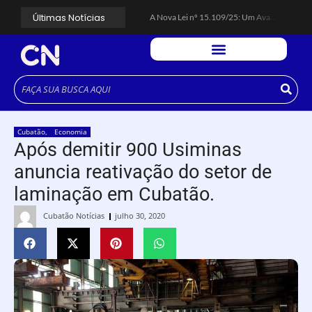
Últimas Notícias
A Nova Lei nº 15.109/25: Um Avanço na Garantia dos Honorários Advocatícios.
Galinha Pintadinha Circus: atração inédita na região encanta crianças no Litoral Plaza Praia Grande.
CÉSAR ANUNCIA PROGRAMAÇÃO DE SHOWS COM CPM 22, MARCELO FALCÃO, FERRUGEM, SAIA RODADA E ZÉ NETO & CRISTIANO.
Espingarda roubada de agentes de segurança ferroviária é recuperada na Vila Esperança.
Polícia Rodoviária resgata bicho-preguiça na Rodovia dos Imigrantes, em Cubatão.
Coluna PLP Cubatão: um debate essencial para as mulheres cubatenses.
Cubatão tem vasta programação no Mês da Mulher: atividades começam nesta sexta (7).
Vigilantes são atacados por criminosos armados durante escolta de carga na Vila Esperança.
César assina decreto que institui gratuidade do transporte público no Carnaval
Cubatão
,
Economia
Celular do cantor Netinho de Paula é encontrado em linha férrea na Vila Esperança
Após demitir 900 Usiminas
anuncia reativação do setor de
laminação em Cubatão.
Cubatão Notícias
julho 30, 2020