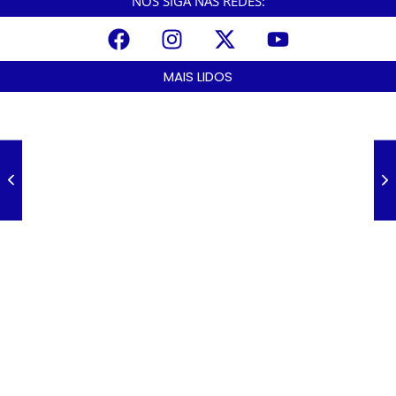
NOS SIGA NAS REDES:
MAIS LIDOS
A Nova Lei nº 15.109/25: Um Avanço na Garantia dos Honorários
Advocatícios.
março 14, 2025