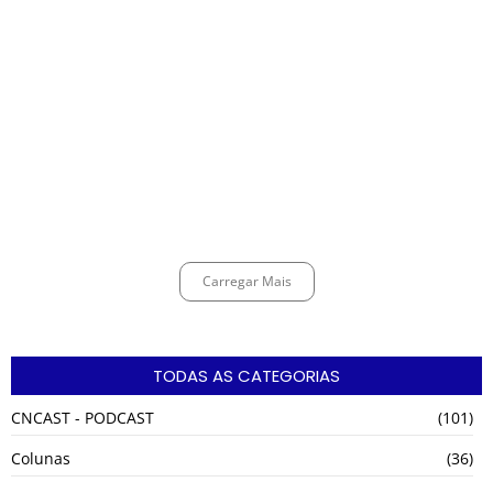
Espingarda roubada de agentes de segurança ferroviária é recuperada
na Vila Esperança.
março 11, 2025
Carregar Mais
TODAS AS CATEGORIAS
CNCAST - PODCAST
(101)
Colunas
(36)