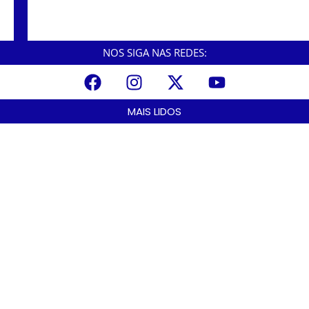
César Nascimento institui secretarias da Mulher
e Direitos Humanos e Ciência Inovação e
Tecnologia.
NOS SIGA NAS REDES:
MAIS LIDOS