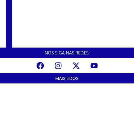
Vítimas das chuvas em Peruíbe recebem
ajuda do Fundo Social cubatense
NOS SIGA NAS REDES:
MAIS LIDOS
A Nova Lei nº 15.109/25: Um Avanço na Garantia dos Honorários
Advocatícios.
março 14, 2025