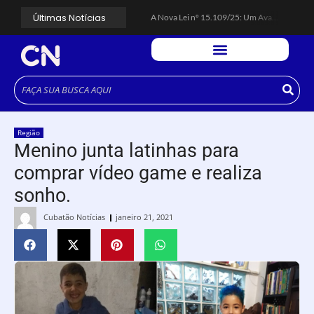
Últimas Notícias
A Nova Lei nº 15.109/25: Um Avanço na Garantia dos Honorários Advocatícios.
Galinha Pintadinha Circus: atração inédita na região encanta crianças no Litoral Plaza Praia Grande.
CÉSAR ANUNCIA PROGRAMAÇÃO DE SHOWS COM CPM 22, MARCELO FALCÃO, FERRUGEM, SAIA RODADA E ZÉ NETO & CRISTIANO.
Espingarda roubada de agentes de segurança ferroviária é recuperada na Vila Esperança.
Polícia Rodoviária resgata bicho-preguiça na Rodovia dos Imigrantes, em Cubatão.
Coluna PLP Cubatão: um debate essencial para as mulheres cubatenses.
Cubatão tem vasta programação no Mês da Mulher: atividades começam nesta sexta (7).
Vigilantes são atacados por criminosos armados durante escolta de carga na Vila Esperança.
César assina decreto que institui gratuidade do transporte público no Carnaval
Região
Celular do cantor Netinho de Paula é encontrado em linha férrea na Vila Esperança
Menino junta latinhas para
comprar vídeo game e realiza
sonho.
Cubatão Notícias
janeiro 21, 2021