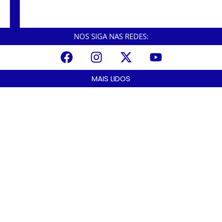
Em Brasília, Cubatão recebe prêmio por
destaque na educação.
NOS SIGA NAS REDES:
MAIS LIDOS