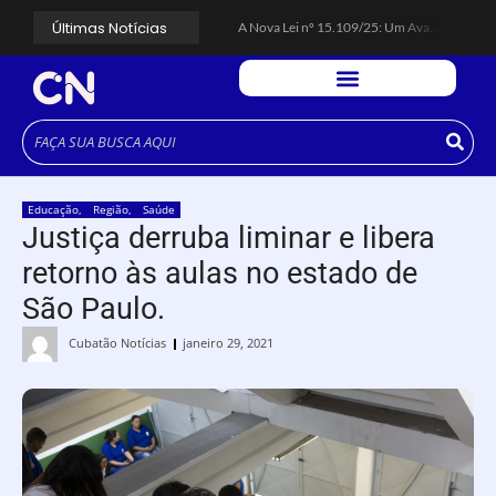
Últimas Notícias
A Nova Lei nº 15.109/25: Um Avanço na Garantia dos Honorários Advocatícios.
Galinha Pintadinha Circus: atração inédita na região encanta crianças no Litoral Plaza Praia Grande.
CÉSAR ANUNCIA PROGRAMAÇÃO DE SHOWS COM CPM 22, MARCELO FALCÃO, FERRUGEM, SAIA RODADA E ZÉ NETO & CRISTIANO.
Espingarda roubada de agentes de segurança ferroviária é recuperada na Vila Esperança.
Polícia Rodoviária resgata bicho-preguiça na Rodovia dos Imigrantes, em Cubatão.
Coluna PLP Cubatão: um debate essencial para as mulheres cubatenses.
Cubatão tem vasta programação no Mês da Mulher: atividades começam nesta sexta (7).
Vigilantes são atacados por criminosos armados durante escolta de carga na Vila Esperança.
César assina decreto que institui gratuidade do transporte público no Carnaval
Educação
,
Região
,
Saúde
Celular do cantor Netinho de Paula é encontrado em linha férrea na Vila Esperança
Justiça derruba liminar e libera
retorno às aulas no estado de
São Paulo.
Cubatão Notícias
janeiro 29, 2021