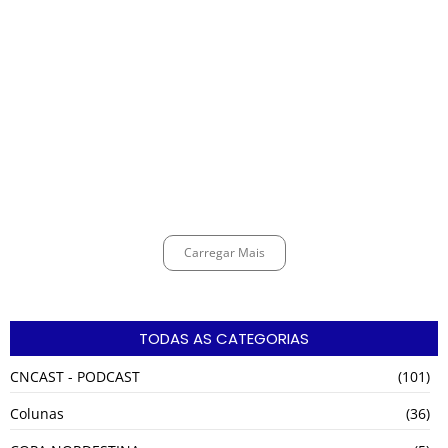
Espingarda roubada de agentes de segurança ferroviária é recuperada
na Vila Esperança.
março 11, 2025
Carregar Mais
TODAS AS CATEGORIAS
CNCAST - PODCAST
(101)
Colunas
(36)