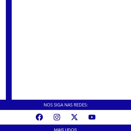
apreendidos.
Em Cubatão, criminosos invadem a Yara,
fazem funcionários reféns e trocam tiros com
a polícia.
NOS SIGA NAS REDES:
MAIS LIDOS