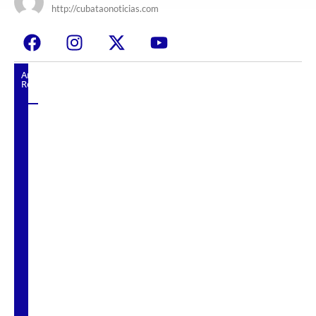
http://cubataonoticias.com
Artigos
Relacionados
Na Imigrantes, motorista bêbada causa
acidente, mata uma criança e deixa outra em
estado grave.