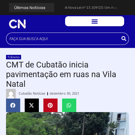
Últimas Notícias
A Nova Lei nº 15.109/25: Um Avanço na Garantia dos Honorários Advocatícios.
Galinha Pintadinha Circus: atração inédita na região encanta crianças no Litoral Plaza Praia Grande.
CÉSAR ANUNCIA PROGRAMAÇÃO DE SHOWS COM CPM 22, MARCELO FALCÃO, FERRUGEM, SAIA RODADA E ZÉ NETO & CRISTIANO.
Espingarda roubada de agentes de segurança ferroviária é recuperada na Vila Esperança.
Polícia Rodoviária resgata bicho-preguiça na Rodovia dos Imigrantes, em Cubatão.
Coluna PLP Cubatão: um debate essencial para as mulheres cubatenses.
Cubatão tem vasta programação no Mês da Mulher: atividades começam nesta sexta (7).
Vigilantes são atacados por criminosos armados durante escolta de carga na Vila Esperança.
César assina decreto que institui gratuidade do transporte público no Carnaval
Trânsito
Celular do cantor Netinho de Paula é encontrado em linha férrea na Vila Esperança
CMT de Cubatão inicia
pavimentação em ruas na Vila
Natal
Cubatão Notícias
dezembro 30, 2021