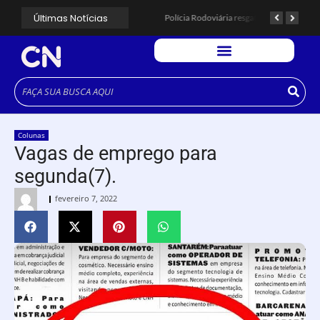
Últimas Notícias
CÉSAR ANUNCIA PROGRAMAÇÃO DE SHOWS COM CPM 22, MARCELO FALCÃO, FERRUGEM, SAIA RODADA E ZÉ NETO & CRISTIANO.
Espingarda roubada de agentes de segurança ferroviária é recuperada na Vila Esperança.
Polícia Rodoviária resgata bicho-preguiça na Rodovia dos Imigrantes, em Cubatão.
Colunas
Vagas de emprego para
segunda(7).
fevereiro 7, 2022