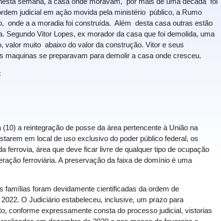
, nesta semana, a casa onde moravam, por mais de uma década foi
rdem judicial em açâo movida pela ministério público, a Rumo
uto, onde a a moradia foi construída. Além desta casa outras estão
 Segundo Vitor Lopes, ex morador da casa que foi demolida, uma
 valor muito abaixo do valor da construção. Vitor e seus
 as maquinas se preparavam para demolir a casa onde cresceu.
:
a (10) a reintegração de posse da área pertencente à União na
starem em local de uso exclusivo do poder público federal, os
ferrovia, área que deve ficar livre de qualquer tipo de ocupação
ração ferroviária. A preservação da faixa de domínio é uma
s famílias foram devidamente cientificadas da ordem de
e 2022. O Judiciário estabeleceu, inclusive, um prazo para
to, conforme expressamente consta do processo judicial, vistorias