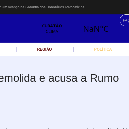
: Um Avanço na Garantia dos Honorários Advocatícios.
us: atração inédita na região encanta crianças no Litoral Plaza Praia Grande.
agentes de segurança ferroviária é recuperada na Vila Esperança.
ata bicho-preguiça na Rodovia dos Imigrantes, em Cubatão.
 debate essencial para as mulheres cubatenses.
ramação no Mês da Mulher: atividades começam nesta sexta (7).
 por criminosos armados durante escolta de carga na Vila Esperança.
REGIÃO
POLÍTICA
e institui gratuidade do transporte público no Carnaval
ho de Paula é encontrado em linha férrea na Vila Esperança
demolida e acusa a Rumo