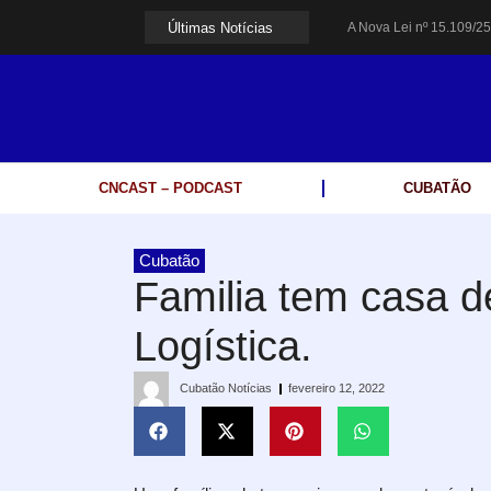
Últimas Notícias
A Nova Lei nº 15.109/25
Galinha Pintadinha Circ
Espingarda roubada de 
Polícia Rodoviária resg
Coluna PLP Cubatão: um
Cubatão tem vasta prog
Vigilantes são atacados
CNCAST – PODCAST
CUBATÃO
César assina decreto qu
Celular do cantor Netin
Cubatão
Familia tem casa 
Logística.
Cubatão Notícias
fevereiro 12, 2022