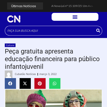
Últimas Notícias
A Nova Lei nº 15.109/25: Um Avanço na Garantia dos Honorários Advocatícios.
Galinha Pintadinha Circus: atração inédita na região encanta crianças no Litoral Plaza Praia Grande.
CÉSAR ANUNCIA PROGRAMAÇÃO DE SHOWS COM CPM 22, MARCELO FALCÃO, FERRUGEM, SAIA RODADA E ZÉ NETO & CRISTIANO.
Espingarda roubada de agentes de segurança ferroviária é recuperada na Vila Esperança.
Polícia Rodoviária resgata bicho-preguiça na Rodovia dos Imigrantes, em Cubatão.
Coluna PLP Cubatão: um debate essencial para as mulheres cubatenses.
Cubatão tem vasta programação no Mês da Mulher: atividades começam nesta sexta (7).
Vigilantes são atacados por criminosos armados durante escolta de carga na Vila Esperança.
César assina decreto que institui gratuidade do transporte público no Carnaval
Cultura
Celular do cantor Netinho de Paula é encontrado em linha férrea na Vila Esperança
Peça gratuita apresenta
educação financeira para público
infantojuvenil
Cubatão Notícias
março 3, 2022