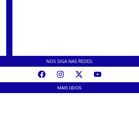
Programação de férias continua no Anilinas
com o ‘Vem Dançar no Parque’, nas manhãs
de terça à sexta-feira.
NOS SIGA NAS REDES:
MAIS LIDOS