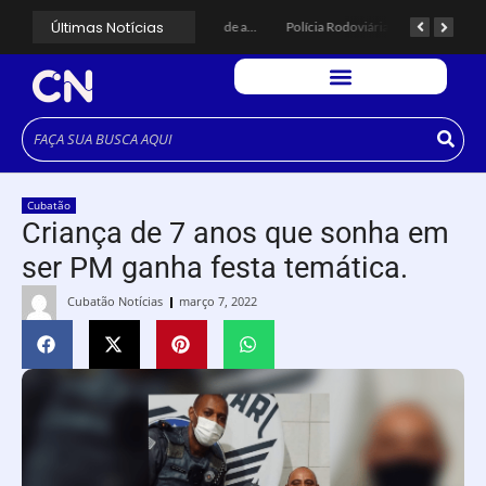
Últimas Notícias
CÉSAR ANUNCIA PROGRAMAÇÃO DE SHOWS COM CPM 22, MARCELO FALCÃO, FERRUGEM, SAIA RODADA E ZÉ NETO & CRISTIANO.
Espingarda roubada de agentes de segurança ferroviária é recuperada na Vila Esperança.
Polícia Rodoviária resgata bicho-preguiça na Rodovia dos Imigrantes, em Cubatão.
Cubatão
Criança de 7 anos que sonha em
ser PM ganha festa temática.
Cubatão Notícias
março 7, 2022