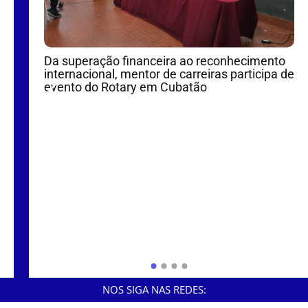
Da superação financeira ao reconhecimento
internacional, mentor de carreiras participa de
rio de
evento do Rotary em Cubatão
V
e
NOS SIGA NAS REDES: