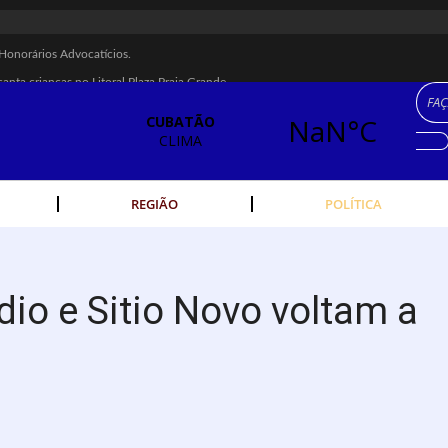
Honorários Advocatícios.
canta crianças no Litoral Plaza Praia Grande.
M 22, MARCELO FALCÃO, FERRUGEM, SAIA RODADA E ZÉ NETO & CRISTIA
 é recuperada na Vila Esperança.
dos Imigrantes, em Cubatão.
eres cubatenses.
REGIÃO
POLÍTICA
idades começam nesta sexta (7).
 escolta de carga na Vila Esperança.
rte público no Carnaval
dio e Sitio Novo voltam a
ha férrea na Vila Esperança