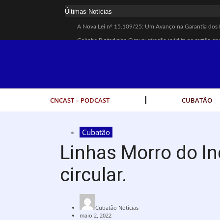
Últimas Notícias
A Nova Lei nº 15.109/25: Um Avanço na Garantia dos 
Galinha Pintadinha Circus: atração inédita na região en
CÉSAR ANUNCIA PROGRAMAÇÃO DE SHOWS COM CP
Espingarda roubada de agentes de segurança ferroviária
Polícia Rodoviária resgata bicho-preguiça na Rodovia 
Coluna PLP Cubatão: um debate essencial para as mulh
CNCAST – PODCAST
CUBATÃO
Cubatão tem vasta programação no Mês da Mulher: ativ
Vigilantes são atacados por criminosos armados durante
Cubatão
César assina decreto que institui gratuidade do transpo
Linhas Morro do In
Celular do cantor Netinho de Paula é encontrado em lin
circular.
Cubatão Notícias
maio 2, 2022