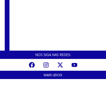
Vandalismo no Píer do Casqueiro e em outros
equipamentos públicos preocupa moradores.
NOS SIGA NAS REDES:
MAIS LIDOS