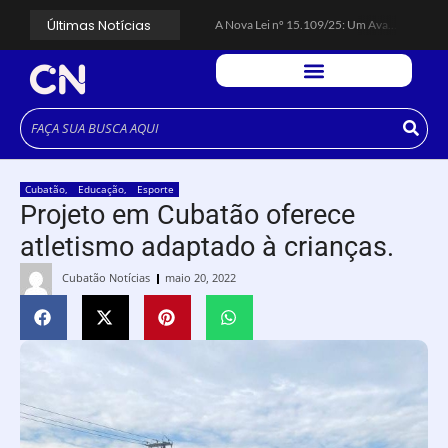
Últimas Notícias
A Nova Lei nº 15.109/25: Um Avanço na Garantia dos Honorários Advocatícios.
Galinha Pintadinha Circus: atração inédita na região encanta crianças no Litoral Plaza Praia Grande.
CÉSAR ANUNCIA PROGRAMAÇÃO DE SHOWS COM CPM 22, MARCELO FALCÃO, FERRUGEM, SAIA RODADA E ZÉ NETO & CRISTIANO.
Espingarda roubada de agentes de segurança ferroviária é recuperada na Vila Esperança.
Polícia Rodoviária resgata bicho-preguiça na Rodovia dos Imigrantes, em Cubatão.
Coluna PLP Cubatão: um debate essencial para as mulheres cubatenses.
Cubatão tem vasta programação no Mês da Mulher: atividades começam nesta sexta (7).
Vigilantes são atacados por criminosos armados durante escolta de carga na Vila Esperança.
César assina decreto que institui gratuidade do transporte público no Carnaval
Cubatão
,
Educação
,
Esporte
Celular do cantor Netinho de Paula é encontrado em linha férrea na Vila Esperança
Projeto em Cubatão oferece
atletismo adaptado à crianças.
Cubatão Notícias
maio 20, 2022