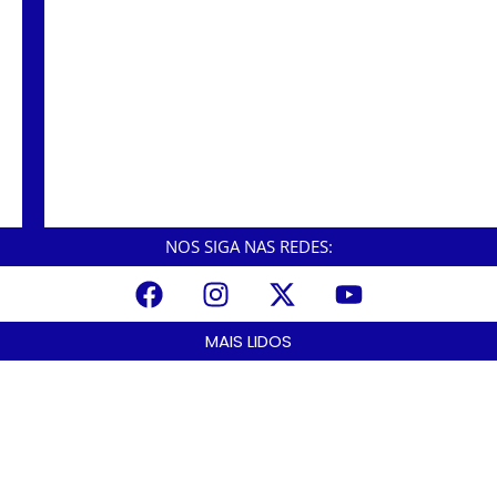
Projeto que aumenta em 23,11% o salário de
servidores públicos já está na Câmara
Municipal de Cubatão
NOS SIGA NAS REDES:
MAIS LIDOS