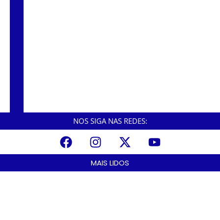
Prefeitura instala banheiros químicos no
Píer do Casqueiro para atender
frequentadores
Fonte interativa: Saiba quais são os horários
de funcionamento.
NOS SIGA NAS REDES:
MAIS LIDOS
A Nova Lei nº 15.109/25: Um Avanço na Garantia dos Honorários
Advocatícios.