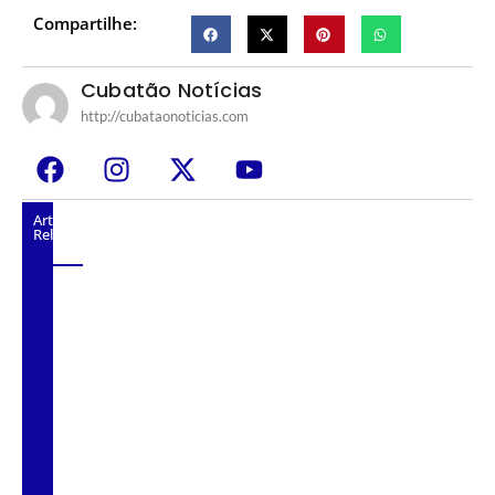
Compartilhe:
Cubatão Notícias
http://cubataonoticias.com
Artigos
Relacionados
César assina decreto que institui gratuidade
do transporte público no Carnaval
Burning Fest 2025 – 73ª Edição: A Maior
Batalha de Assadores do Estado de SP
Chega a Cubatão!