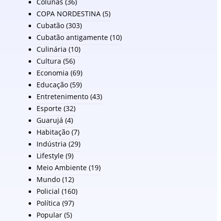
Colunas
(36)
COPA NORDESTINA
(5)
Cubatão
(303)
Cubatão antigamente
(10)
Culinária
(10)
Cultura
(56)
Economia
(69)
Educação
(59)
Entretenimento
(43)
Esporte
(32)
Guarujá
(4)
Habitação
(7)
Indústria
(29)
Lifestyle
(9)
Meio Ambiente
(19)
Mundo
(12)
Policial
(160)
Política
(97)
Popular
(5)