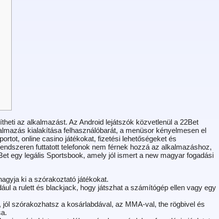
pítheti az alkalmazást. Az Android lejátszók közvetlenül a 22Bet
lkalmazás kialakítása felhasználóbarát, a menüsor kényelmesen el
ortot, online casino játékokat, fizetési lehetőségeket és
ndszeren futtatott telefonok nem férnek hozzá az alkalmazáshoz,
et egy legális Sportsbook, amely jól ismert a new magyar fogadási
gyja ki a szórakoztató játékokat.
ául a rulett és blackjack, hogy játszhat a számítógép ellen vagy egy
jól szórakozhatsz a kosárlabdával, az MMA-val, the rögbivel és
sa.