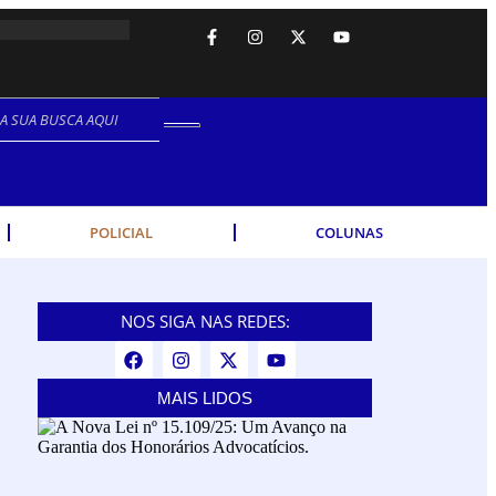
NO.
POLICIAL
COLUNAS
NOS SIGA NAS REDES:
MAIS LIDOS