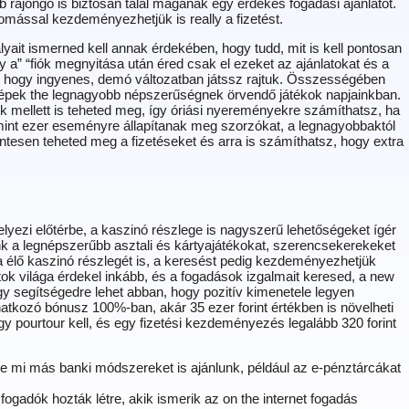
b rajongó is biztosan talál magának egy érdekes fogadási ajánlatot.
mással kezdeményezhetjük is really a fizetést.
ályait ismerned kell annak érdekében, hogy tudd, mit is kell pontosan
y a” “fiók megnyitása után éred csak el ezeket az ajánlatokat és a
d, hogy ingyenes, demó változatban játssz rajtuk. Összességében
őgépek the legnagyobb népszerűségnek örvendő játékok napjainkban.
k mellett is teheted meg, így óriási nyereményekre számíthatsz, ha
 mint ezer eseményre állapítanak meg szorzókat, a legnagyobbaktól
tesen teheted meg a fizetéseket és arra is számíthatsz, hogy extra
elyezi előtérbe, a kaszinó részlege is nagyszerű lehetőségeket ígér
 a legnépszerűbb asztali és kártyajátékokat, szerencsekerekeket
a élő kaszinó részlegét is, a keresést pedig kezdeményezhetjük
rtok világa érdekel inkább, és a fogadások izgalmait keresed, a new
agy segítségedre lehet abban, hogy pozitív kimenetele legyen
tkozó bónusz 100%-ban, akár 35 ezer forint értékben is növelheti
y pourtour kell, és egy fizetési kezdeményezés legalább 320 forint
de mi más banki módszereket is ajánlunk, például az e-pénztárcákat
 fogadók hozták létre, akik ismerik az on the internet fogadás