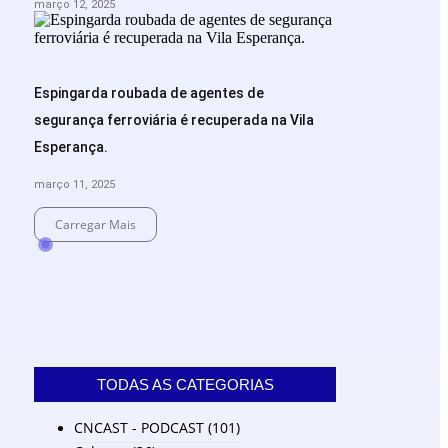
março 12, 2025
Espingarda roubada de agentes de
segurança ferroviária é recuperada na Vila
Esperança.
março 11, 2025
Carregar Mais
End of Content.
TODAS AS CATEGORIAS
CNCAST - PODCAST
(101)