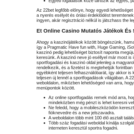
Egyéb fogadások közé tartozik az egyes, p
Az 22bet legfőbb előnye, hogy egyedi lehetőséget 
a nyerés esélyét és óriási érdeklődést teremtenek
ingyen, akár regisztráció nélkül is játszhass the le
Et Online Casino Mutatós Játékok És
Ahogy a kaszinójátékok között böngészünk, hamar
így a Pragmatic Have fun with, Huge Gaming, iSoftb
kaszinó pedig lehetőséget biztosít naponta megúj
keresünk. A kaszinó neve jó eséllyel már most is
sportfogadási és kaszinó oldal jelenleg a magyarok
rendelkezik, és a fizetést is megtehetjük forintba
egyébként teljesen felhasználóbarát, így akkor is
teljesen új lennél a sportfogadások világában. A 
weboldalon, miközben lehetőséged van arra, hogy
menüpontok között.
Az online sportfogadás remek mód arra, hogy
mindeközben még pénzt is lehet keresni vel
Ne feledd, hogy a mobileszközödön keresz
fióknevedre és a new jelszavadra.
A weboldalon több mint 100 élő asztalt találs
Több száz fogadási weboldal kínálja szolgál
interneten keresztül sportra fogadni.