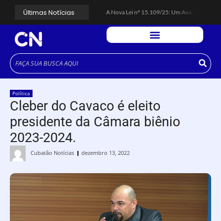
Últimas Notícias
A Nova Lei nº 15.109/25: Um Avanço na Garantia dos Honorários Advocatícios.
Galinha Pintadinha Circus: atração inédita na região encanta crianças no Litoral Plaza Praia Grande.
CÉSAR ANUNCIA PROGRAMAÇÃO DE SHOWS COM CPM 22, MARCELO FALCÃO, FERRUGEM, SAIA RODADA E ZÉ NETO & CRISTIANO.
Espingarda roubada de agentes de segurança ferroviária é recuperada na Vila Esperança.
Polícia Rodoviária resgata bicho-preguiça na Rodovia dos Imigrantes, em Cubatão.
Coluna PLP Cubatão: um debate essencial para as mulheres cubatenses.
Cubatão tem vasta programação no Mês da Mulher: atividades começam nesta sexta (7).
Vigilantes são atacados por criminosos armados durante escolta de carga na Vila Esperança.
César assina decreto que institui gratuidade do transporte público no Carnaval
Política
Celular do cantor Netinho de Paula é encontrado em linha férrea na Vila Esperança
Cleber do Cavaco é eleito
presidente da Câmara biênio
2023-2024.
Cubatão Notícias
dezembro 13, 2022