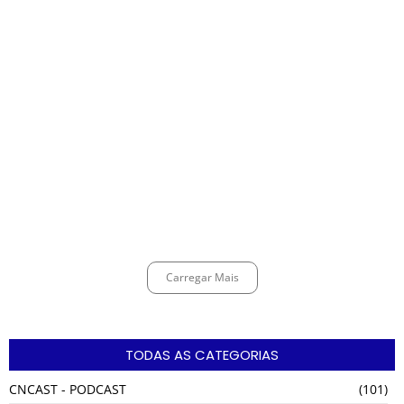
Espingarda roubada de agentes de segurança ferroviária é recuperada
na Vila Esperança.
março 11, 2025
Carregar Mais
TODAS AS CATEGORIAS
CNCAST - PODCAST
(101)