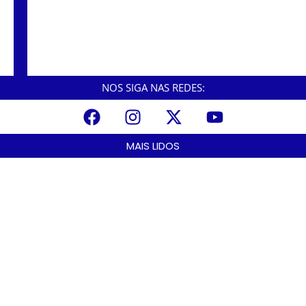
César Nascimento assume como prefeito e
foca em zeladoria, saúde e educação nos
primeiros 180 dias de gestão.
NOS SIGA NAS REDES:
MAIS LIDOS