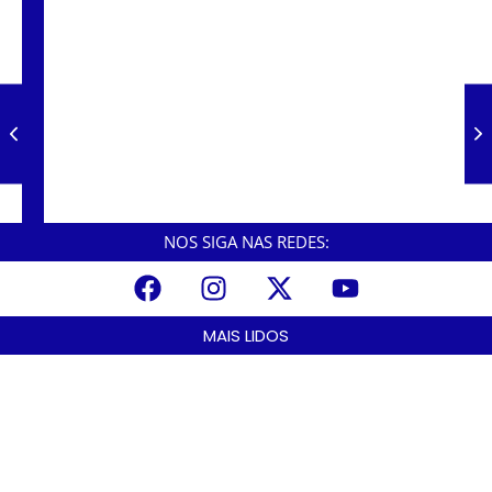
Projeto que aumenta em 23,11% o salário de
servidores públicos já está na Câmara
Municipal de Cubatão
NOS SIGA NAS REDES:
MAIS LIDOS