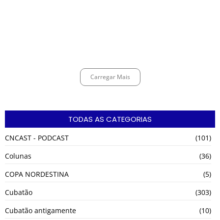
Espingarda roubada de agentes de segurança ferroviária é recuperada
na Vila Esperança.
março 11, 2025
Carregar Mais
TODAS AS CATEGORIAS
CNCAST - PODCAST
(101)
Colunas
(36)
COPA NORDESTINA
(5)
Cubatão
(303)
Cubatão antigamente
(10)