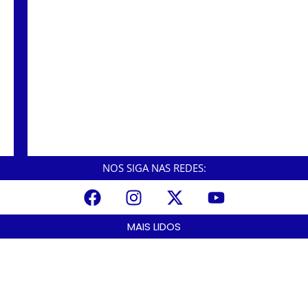
Sensação térmica de até 45°, Baixada Santista
pode ter a semana mais quente do ano
NOS SIGA NAS REDES:
MAIS LIDOS