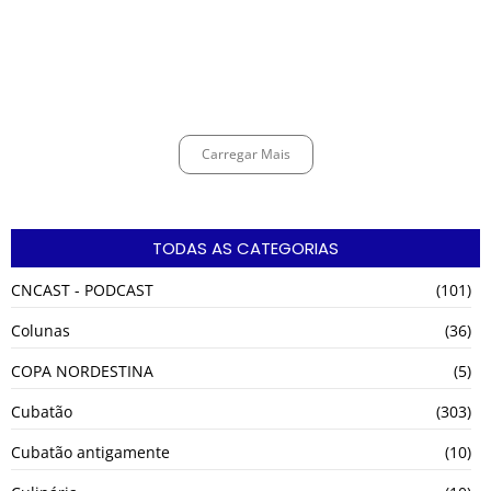
Espingarda roubada de agentes de segurança ferroviária é recuperada
na Vila Esperança.
março 11, 2025
Carregar Mais
TODAS AS CATEGORIAS
CNCAST - PODCAST
(101)
Colunas
(36)
COPA NORDESTINA
(5)
Cubatão
(303)
Cubatão antigamente
(10)