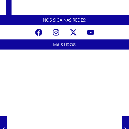
Píer do Casqueiro tem passeios de canoa
havaiana.
NOS SIGA NAS REDES:
MAIS LIDOS
A Nova Lei nº 15.109/25: Um Avanço na Garantia dos Honorários