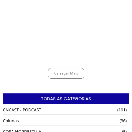
Espingarda roubada de agentes de segurança ferroviária é recuperada
na Vila Esperança.
março 11, 2025
Carregar Mais
TODAS AS CATEGORIAS
CNCAST - PODCAST
(101)
Colunas
(36)
COPA NORDESTINA
(5)