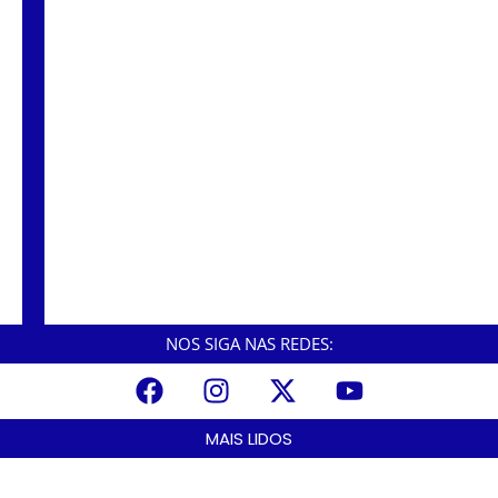
Colisão entre carretas gera 10km de
congestionamento na Anchieta.
NOS SIGA NAS REDES:
MAIS LIDOS