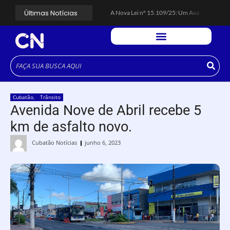
Últimas Notícias
A Nova Lei nº 15.109/25: Um Avanço na Garantia dos Honorários Advocatícios.
Galinha Pintadinha Circus: atração inédita na região encanta crianças no Litoral Plaza Praia Grande.
CÉSAR ANUNCIA PROGRAMAÇÃO DE SHOWS COM CPM 22, MARCELO FALCÃO, FERRUGEM, SAIA RODADA E ZÉ NETO & CRISTIANO.
Espingarda roubada de agentes de segurança ferroviária é recuperada na Vila Esperança.
Polícia Rodoviária resgata bicho-preguiça na Rodovia dos Imigrantes, em Cubatão.
Coluna PLP Cubatão: um debate essencial para as mulheres cubatenses.
Cubatão tem vasta programação no Mês da Mulher: atividades começam nesta sexta (7).
Vigilantes são atacados por criminosos armados durante escolta de carga na Vila Esperança.
César assina decreto que institui gratuidade do transporte público no Carnaval
Cubatão
,
Trânsito
Celular do cantor Netinho de Paula é encontrado em linha férrea na Vila Esperança
Avenida Nove de Abril recebe 5
km de asfalto novo.
Cubatão Notícias
junho 6, 2023