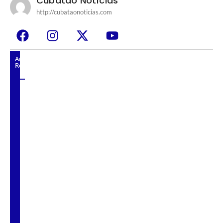
Cubatão Notícias
http://cubataonoticias.com
Artigos
Relacionados
César e Ademario reforçam posicionamento
contrário ao pátio de caminhões na Ilha do
Tatu, em Cubatão