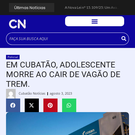
Últimas Notícias
A Nova Lei nº 15.109/25: Um Avanço na Garantia dos Honorários Advocatícios.
Galinha Pintadinha Circus: atração inédita na região encanta crianças no Litoral Plaza Praia Grande.
CÉSAR ANUNCIA PROGRAMAÇÃO DE SHOWS COM CPM 22, MARCELO FALCÃO, FERRUGEM, SAIA RODADA E ZÉ NETO & CRISTIANO.
Espingarda roubada de agentes de segurança ferroviária é recuperada na Vila Esperança.
Polícia Rodoviária resgata bicho-preguiça na Rodovia dos Imigrantes, em Cubatão.
Coluna PLP Cubatão: um debate essencial para as mulheres cubatenses.
Cubatão tem vasta programação no Mês da Mulher: atividades começam nesta sexta (7).
Vigilantes são atacados por criminosos armados durante escolta de carga na Vila Esperança.
César assina decreto que institui gratuidade do transporte público no Carnaval
Policial
Celular do cantor Netinho de Paula é encontrado em linha férrea na Vila Esperança
EM CUBATÃO, ADOLESCENTE
MORRE AO CAIR DE VAGÃO DE
TREM.
Cubatão Notícias
agosto 3, 2023