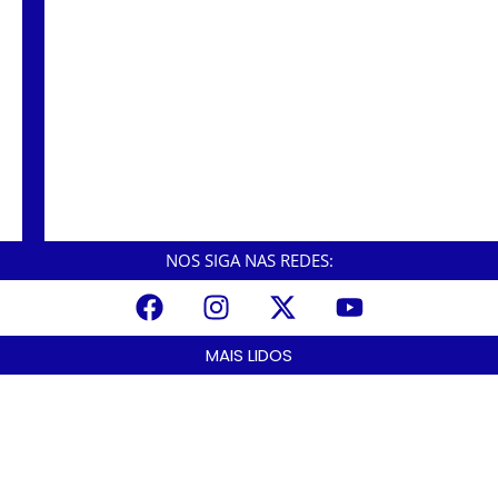
Em Cubatão, criminosos invadem a Yara,
fazem funcionários reféns e trocam tiros com
a polícia.
NOS SIGA NAS REDES:
MAIS LIDOS