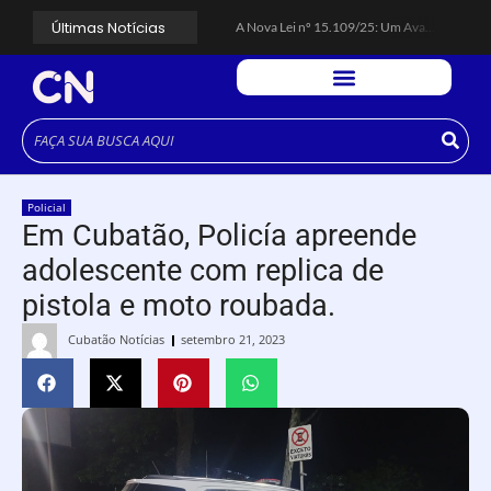
Últimas Notícias
A Nova Lei nº 15.109/25: Um Avanço na Garantia dos Honorários Advocatícios.
Galinha Pintadinha Circus: atração inédita na região encanta crianças no Litoral Plaza Praia Grande.
CÉSAR ANUNCIA PROGRAMAÇÃO DE SHOWS COM CPM 22, MARCELO FALCÃO, FERRUGEM, SAIA RODADA E ZÉ NETO & CRISTIANO.
Espingarda roubada de agentes de segurança ferroviária é recuperada na Vila Esperança.
Polícia Rodoviária resgata bicho-preguiça na Rodovia dos Imigrantes, em Cubatão.
Coluna PLP Cubatão: um debate essencial para as mulheres cubatenses.
Cubatão tem vasta programação no Mês da Mulher: atividades começam nesta sexta (7).
Vigilantes são atacados por criminosos armados durante escolta de carga na Vila Esperança.
César assina decreto que institui gratuidade do transporte público no Carnaval
Policial
Celular do cantor Netinho de Paula é encontrado em linha férrea na Vila Esperança
Em Cubatão, Policía apreende
adolescente com replica de
pistola e moto roubada.
Cubatão Notícias
setembro 21, 2023