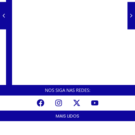
Foragido morre em confronto com a PM na
Vila dos Pescadores; fuzil e coletes balísticos
são apreendidos.
Em Cubatão, criminosos invadem a Yara,
fazem funcionários reféns e trocam tiros com
a polícia.
NOS SIGA NAS REDES:
MAIS LIDOS