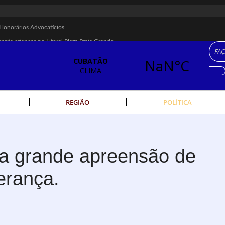
Honorários Advocatícios.
canta crianças no Litoral Plaza Praia Grande.
M 22, MARCELO FALCÃO, FERRUGEM, SAIA RODADA E ZÉ NETO & CRISTIA
 é recuperada na Vila Esperança.
dos Imigrantes, em Cubatão.
eres cubatenses.
REGIÃO
POLÍTICA
idades começam nesta sexta (7).
 escolta de carga na Vila Esperança.
rte público no Carnaval
liza grande apreensão de
ha férrea na Vila Esperança
erança.