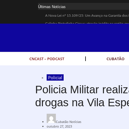
Últimas Notícias
A Nova Lei nº 15.109/25: Um Avanço na Garantia dos 
Galinha Pintadinha Circus: atração inédita na região en
CÉSAR ANUNCIA PROGRAMAÇÃO DE SHOWS COM CP
Espingarda roubada de agentes de segurança ferroviária
Polícia Rodoviária resgata bicho-preguiça na Rodovia 
Coluna PLP Cubatão: um debate essencial para as mulh
CNCAST – PODCAST
CUBATÃO
Cubatão tem vasta programação no Mês da Mulher: ativ
Vigilantes são atacados por criminosos armados durante
Policial
César assina decreto que institui gratuidade do transpo
Policia Militar rea
Celular do cantor Netinho de Paula é encontrado em lin
drogas na Vila Esp
Cubatão Notícias
outubro 27, 2023