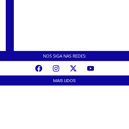
César define nome para assumir a
Secretaria de Esportes.
César Nascimento assume como prefeito e
foca em zeladoria, saúde e educação nos
primeiros 180 dias de gestão.
NOS SIGA NAS REDES:
MAIS LIDOS
A Nova Lei nº 15.109/25: Um Avanço na Garantia dos Honorários
Advocatícios.
março 14, 2025