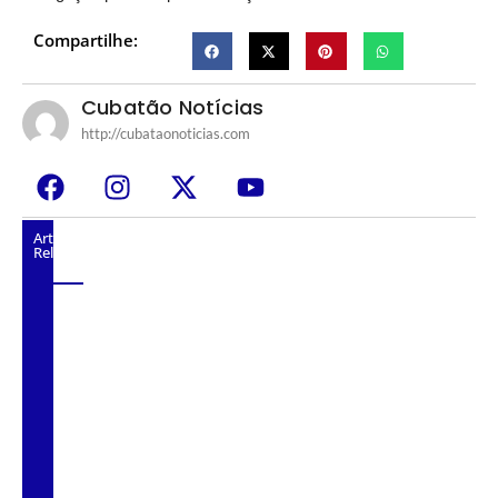
Compartilhe:
Cubatão Notícias
http://cubataonoticias.com
Artigos
Relacionados
Em sessão extraordinária, Câmara vota a
criação de 69 novos cargos.
Regra do Pix “cai” após repercussão
negativa e desinformação nas redes sociais