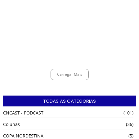
CÉSAR ANUNCIA PROGRAMAÇÃO DE SHOWS COM CPM 22, MARCELO
FALCÃO, FERRUGEM, SAIA RODADA E ZÉ NETO & CRISTIANO.
março 12, 2025
Espingarda roubada de agentes de segurança ferroviária é recuperada
na Vila Esperança.
março 11, 2025
Carregar Mais
TODAS AS CATEGORIAS
CNCAST - PODCAST
(101)
Colunas
(36)
COPA NORDESTINA
(5)