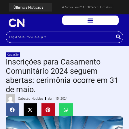
Últimas Notícias
A Nova Lei nº 15.109/25: Um Avanço na Garantia dos Honorários Advocatícios.
Galinha Pintadinha Circus: atração inédita na região encanta crianças no Litoral Plaza Praia Grande.
CÉSAR ANUNCIA PROGRAMAÇÃO DE SHOWS COM CPM 22, MARCELO FALCÃO, FERRUGEM, SAIA RODADA E ZÉ NETO & CRISTIANO.
Espingarda roubada de agentes de segurança ferroviária é recuperada na Vila Esperança.
Polícia Rodoviária resgata bicho-preguiça na Rodovia dos Imigrantes, em Cubatão.
Coluna PLP Cubatão: um debate essencial para as mulheres cubatenses.
Cubatão tem vasta programação no Mês da Mulher: atividades começam nesta sexta (7).
Vigilantes são atacados por criminosos armados durante escolta de carga na Vila Esperança.
César assina decreto que institui gratuidade do transporte público no Carnaval
Cubatão
Celular do cantor Netinho de Paula é encontrado em linha férrea na Vila Esperança
Inscrições para Casamento
Comunitário 2024 seguem
abertas: cerimônia ocorre em 31
de maio.
Cubatão Notícias
abril 15, 2024