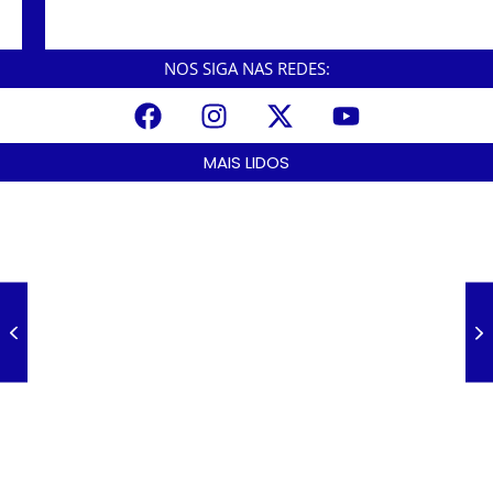
servidores públicos já está na Câmara
Municipal de Cubatão
NOS SIGA NAS REDES:
MAIS LIDOS
A Nova Lei nº 15.109/25: Um Avanço na Garantia dos Honorários
Advocatícios.
março 14, 2025
Galinha Pintadinha Circus: atração inédita na região encanta crianças
no Litoral Plaza Praia Grande.
março 13, 2025