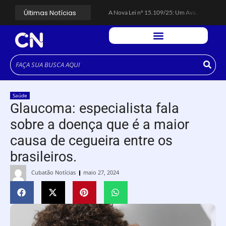
Últimas Notícias
A Nova Lei nº 15.109/25: Um Avanço na Garantia dos Honorários Advocatícios.
Galinha Pintadinha Circus: atração inédita na região encanta crianças no Litoral Plaza Praia Grande.
CÉSAR ANUNCIA PROGRAMAÇÃO DE SHOWS COM CPM 22, MARCELO FALCÃO, FERRUGEM, SAIA RODADA E ZÉ NETO & CRISTIANO.
Espingarda roubada de agentes de segurança ferroviária é recuperada na Vila Esperança.
Polícia Rodoviária resgata bicho-preguiça na Rodovia dos Imigrantes, em Cubatão.
Coluna PLP Cubatão: um debate essencial para as mulheres cubatenses.
Cubatão tem vasta programação no Mês da Mulher: atividades começam nesta sexta (7).
Vigilantes são atacados por criminosos armados durante escolta de carga na Vila Esperança.
César assina decreto que institui gratuidade do transporte público no Carnaval
Saúde
Celular do cantor Netinho de Paula é encontrado em linha férrea na Vila Esperança
Glaucoma: especialista fala
sobre a doença que é a maior
causa de cegueira entre os
brasileiros.
Cubatão Notícias
maio 27, 2024