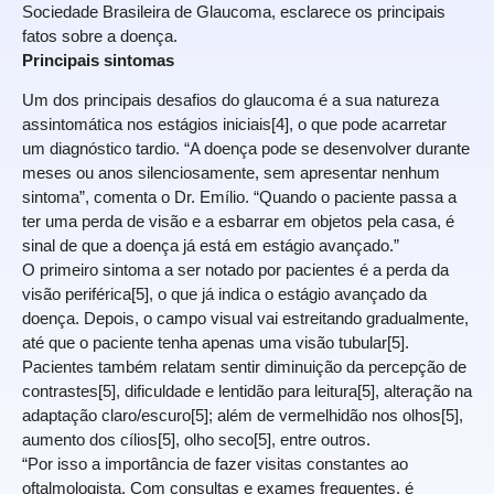
Sociedade Brasileira de Glaucoma, esclarece os principais
fatos sobre a doença.
Principais sintomas
Um dos principais desafios do glaucoma é a sua natureza
assintomática nos estágios iniciais[4], o que pode acarretar
um diagnóstico tardio. “A doença pode se desenvolver durante
meses ou anos silenciosamente, sem apresentar nenhum
sintoma”, comenta o Dr. Emílio. “Quando o paciente passa a
ter uma perda de visão e a esbarrar em objetos pela casa, é
sinal de que a doença já está em estágio avançado.”
O primeiro sintoma a ser notado por pacientes é a perda da
visão periférica[5], o que já indica o estágio avançado da
doença. Depois, o campo visual vai estreitando gradualmente,
até que o paciente tenha apenas uma visão tubular[5].
Pacientes também relatam sentir diminuição da percepção de
contrastes[5], dificuldade e lentidão para leitura[5], alteração na
adaptação claro/escuro[5]; além de vermelhidão nos olhos[5],
aumento dos cílios[5], olho seco[5], entre outros.
“Por isso a importância de fazer visitas constantes ao
oftalmologista. Com consultas e exames frequentes, é