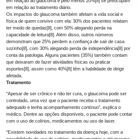
em relação ao glaucoma e pelo menos 20%[8] se preocupam
em relação ao tratamento diário.
Os impactos do glaucoma também afetam a vida social e
física de quem convive com ela: 30% dos pacientes relatam
ter medo de quedas[8], com 50% alegando perda na
capacidade de leitura[8]. Além disso, outros números
demonstram que 25% perdem a confiança de sair de casa
sozinho[8], com 30% alegando perda de independência[8] por
conta da patologia. Alguns pacientes (35%) também contam
que deixaram de fazer atividades físicas ou praticar
esportes[8], assim como 40%[8] têm a habilidade de dirigir
afetada.
Tratamento
“Apesar de ser crônico e não ter cura, o glaucoma pode ser
controlado, uma vez que o paciente receba o tratamento
adequado e tenha acompanhamento contínuo”, explica o
médico. Dentre as opções disponíveis, o paciente pode contar
com o uso de colírios, medicamentos ou uso de laser.
“Existem novidades no tratamento da doença hoje, com a
possibilidade de uso de colírios, medicamentos e até mesmo