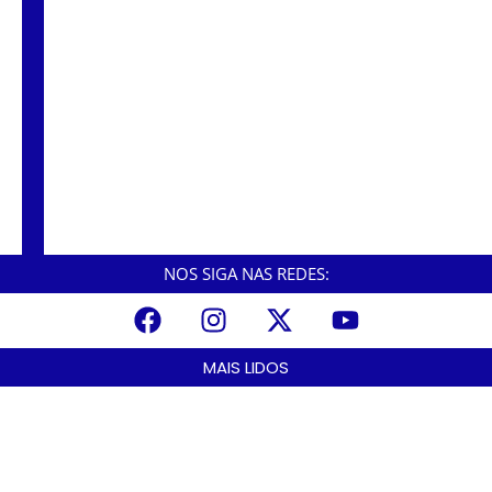
“O segredo que ninguém te contou: como o
cardio pode turbinar seus resultados na
musculação!”
NOS SIGA NAS REDES:
MAIS LIDOS