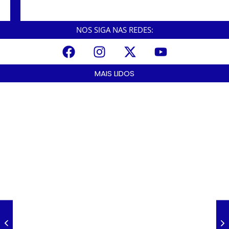
fazem funcionários reféns e trocam tiros com
a polícia.
NOS SIGA NAS REDES:
MAIS LIDOS
A Nova Lei nº 15.109/25: Um Avanço na Garantia dos Honorários