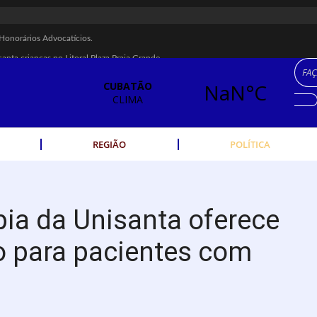
Honorários Advocatícios.
canta crianças no Litoral Plaza Praia Grande.
M 22, MARCELO FALCÃO, FERRUGEM, SAIA RODADA E ZÉ NETO & CRISTIA
 é recuperada na Vila Esperança.
dos Imigrantes, em Cubatão.
eres cubatenses.
REGIÃO
POLÍTICA
idades começam nesta sexta (7).
 escolta de carga na Vila Esperança.
rte público no Carnaval
apia da Unisanta oferece
ha férrea na Vila Esperança
o para pacientes com