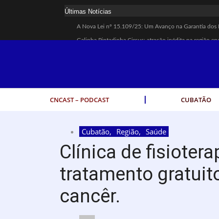
Últimas Notícias
A Nova Lei nº 15.109/25: Um Avanço na Garantia dos 
Galinha Pintadinha Circus: atração inédita na região en
CÉSAR ANUNCIA PROGRAMAÇÃO DE SHOWS COM CP
Espingarda roubada de agentes de segurança ferroviária
Polícia Rodoviária resgata bicho-preguiça na Rodovia 
Coluna PLP Cubatão: um debate essencial para as mulh
CNCAST – PODCAST
CUBATÃO
Cubatão tem vasta programação no Mês da Mulher: ativ
Vigilantes são atacados por criminosos armados durante
Cubatão
,
Região
,
Saúde
César assina decreto que institui gratuidade do transpo
Clínica de fisioter
Celular do cantor Netinho de Paula é encontrado em lin
tratamento gratuit
cancêr.