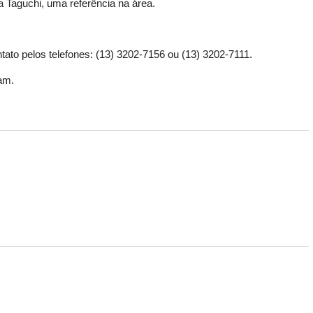
ra Taguchi, uma referência na área.
tato pelos telefones: (13) 3202-7156 ou (13) 3202-7111.
ram
.