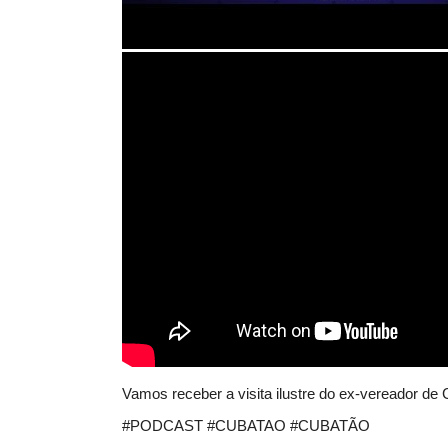
Vamos receber a visita ilustre do ex-vereador de
#PODCAST #CUBATAO #CUBATÃO