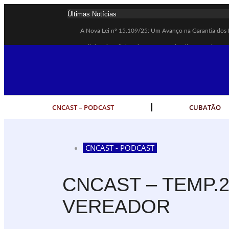
Últimas Notícias
A Nova Lei nº 15.109/25: Um Avanço na Garantia dos 
Galinha Pintadinha Circus: atração inédita na região en
CÉSAR ANUNCIA PROGRAMAÇÃO DE SHOWS COM CP
Espingarda roubada de agentes de segurança ferroviária
Polícia Rodoviária resgata bicho-preguiça na Rodovia 
CNCAST – PODCAST
CUBATÃO
Coluna PLP Cubatão: um debate essencial para as mulh
Cubatão tem vasta programação no Mês da Mulher: ativ
Vigilantes são atacados por criminosos armados durante
CNCAST - PODCAST
César assina decreto que institui gratuidade do transpo
CNCAST – TEMP.2
Celular do cantor Netinho de Paula é encontrado em lin
VEREADOR