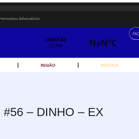
Honorários Advocatícios.
canta crianças no Litoral Plaza Praia Grande.
M 22, MARCELO FALCÃO, FERRUGEM, SAIA RODADA E ZÉ NETO & CRISTIA
 é recuperada na Vila Esperança.
dos Imigrantes, em Cubatão.
REGIÃO
POLÍTICA
eres cubatenses.
idades começam nesta sexta (7).
 escolta de carga na Vila Esperança.
rte público no Carnaval
 #56 – DINHO – EX
ha férrea na Vila Esperança