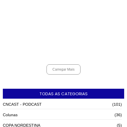
Espingarda roubada de agentes de segurança ferroviária é
recuperada na Vila Esperança.
março 11, 2025
Carregar Mais
TODAS AS CATEGORIAS
CNCAST - PODCAST
(101)
Colunas
(36)
COPA NORDESTINA
(5)