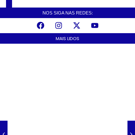
Paulista nas próximas horas.
NOS SIGA NAS REDES:
MAIS LIDOS
A Nova Lei nº 15.109/25: Um Avanço na Garantia dos Honorários
Advocatícios.