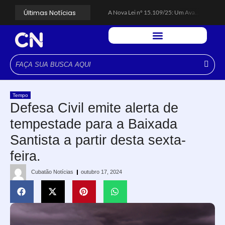
Últimas Notícias
A Nova Lei nº 15.109/25: Um Avanço na Garantia dos Honorários Advocatícios.
Galinha Pintadinha Circus: atração inédita na região encanta crianças no Litoral Plaza Praia Grande.
CÉSAR ANUNCIA PROGRAMAÇÃO DE SHOWS COM CPM 22, MARCELO FALCÃO, FERRUGEM, SAIA RODADA E ZÉ NETO & CRISTIANO.
Espingarda roubada de agentes de segurança ferroviária é recuperada na Vila Esperança.
Polícia Rodoviária resgata bicho-preguiça na Rodovia dos Imigrantes, em Cubatão.
Coluna PLP Cubatão: um debate essencial para as mulheres cubatenses.
Cubatão tem vasta programação no Mês da Mulher: atividades começam nesta sexta (7).
Vigilantes são atacados por criminosos armados durante escolta de carga na Vila Esperança.
César assina decreto que institui gratuidade do transporte público no Carnaval
Tempo
Celular do cantor Netinho de Paula é encontrado em linha férrea na Vila Esperança
Defesa Civil emite alerta de
tempestade para a Baixada
Santista a partir desta sexta-
feira.
Cubatão Notícias
outubro 17, 2024