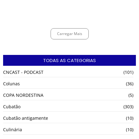
Espingarda roubada de agentes de segurança ferroviária é recuperada
na Vila Esperança.
março 11, 2025
Carregar Mais
TODAS AS CATEGORIAS
CNCAST - PODCAST
(101)
Colunas
(36)
COPA NORDESTINA
(5)
Cubatão
(303)
Cubatão antigamente
(10)
Culinária
(10)