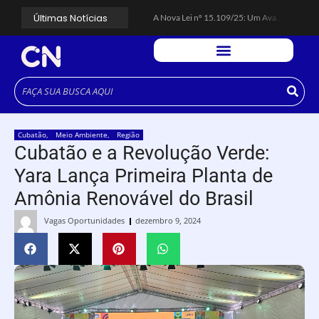
Últimas Notícias
A Nova Lei nº 15.109/25: Um Avanço na Garantia dos Honorários Advocatícios.
Galinha Pintadinha Circus: atração inédita na região encanta crianças no Litoral Plaza Praia Grande.
CÉSAR ANUNCIA PROGRAMAÇÃO DE SHOWS COM CPM 22, MARCELO FALCÃO, FERRUGEM, SAIA RODADA E ZÉ NETO & CRISTIANO.
Espingarda roubada de agentes de segurança ferroviária é recuperada na Vila Esperança.
Polícia Rodoviária resgata bicho-preguiça na Rodovia dos Imigrantes, em Cubatão.
Coluna PLP Cubatão: um debate essencial para as mulheres cubatenses.
Cubatão tem vasta programação no Mês da Mulher: atividades começam nesta sexta (7).
Vigilantes são atacados por criminosos armados durante escolta de carga na Vila Esperança.
César assina decreto que institui gratuidade do transporte público no Carnaval
Cubatão
,
Meio Ambiente
,
Região
Celular do cantor Netinho de Paula é encontrado em linha férrea na Vila Esperança
Cubatão e a Revolução Verde:
Yara Lança Primeira Planta de
Amônia Renovável do Brasil
Vagas Oportunidades
dezembro 9, 2024