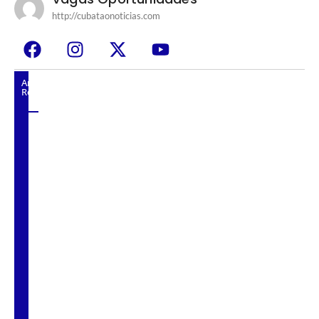
http://cubataonoticias.com
Artigos
Relacionados
Menina de 11 anos morre após receber injeção
para furúnculos em pronto-socorro de São
Vicente.