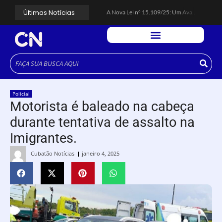
Últimas Notícias
A Nova Lei nº 15.109/25: Um Avanço na Garantia dos Honorários Advocatícios.
Galinha Pintadinha Circus: atração inédita na região encanta crianças no Litoral Plaza Praia Grande.
CÉSAR ANUNCIA PROGRAMAÇÃO DE SHOWS COM CPM 22, MARCELO FALCÃO, FERRUGEM, SAIA RODADA E ZÉ NETO & CRISTIANO.
Espingarda roubada de agentes de segurança ferroviária é recuperada na Vila Esperança.
Polícia Rodoviária resgata bicho-preguiça na Rodovia dos Imigrantes, em Cubatão.
Coluna PLP Cubatão: um debate essencial para as mulheres cubatenses.
Cubatão tem vasta programação no Mês da Mulher: atividades começam nesta sexta (7).
Vigilantes são atacados por criminosos armados durante escolta de carga na Vila Esperança.
César assina decreto que institui gratuidade do transporte público no Carnaval
Policial
Celular do cantor Netinho de Paula é encontrado em linha férrea na Vila Esperança
Motorista é baleado na cabeça
durante tentativa de assalto na
Imigrantes.
Cubatão Notícias
janeiro 4, 2025