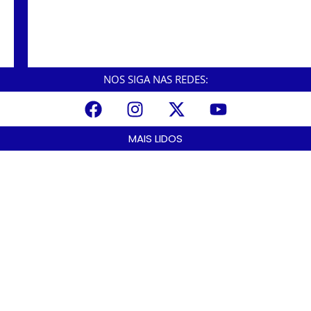
Em Cubatão, criminosos invadem a Yara,
fazem funcionários reféns e trocam tiros com
a polícia.
NOS SIGA NAS REDES:
MAIS LIDOS