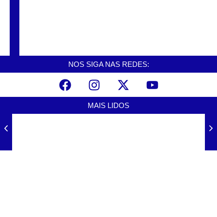
Univesp abre vagas para vestibular 2025
nesta quinta (06)
NOS SIGA NAS REDES:
MAIS LIDOS