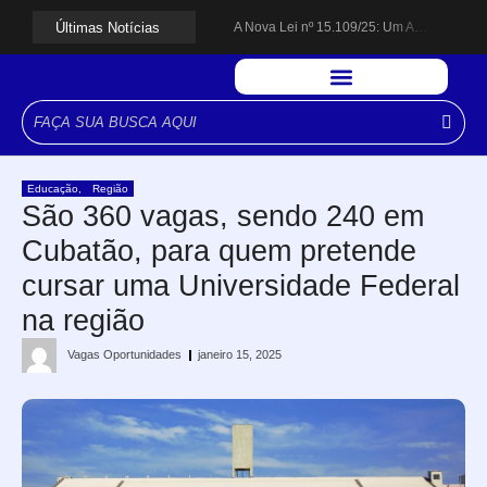
Últimas Notícias
A Nova Lei nº 15.109/25: Um Avanço na Garantia dos Honorários Advocatícios.
Galinha Pintadinha Circus: atração inédita na região encanta crianças no Litoral Plaza Praia Grande.
CÉSAR ANUNCIA PROGRAMAÇÃO DE SHOWS COM CPM 22, MARCELO FALCÃO, FERRUGEM, SAIA RODADA E ZÉ NETO & CRISTIANO.
Espingarda roubada de agentes de segurança ferroviária é recuperada na Vila Esperança.
Polícia Rodoviária resgata bicho-preguiça na Rodovia dos Imigrantes, em Cubatão.
Coluna PLP Cubatão: um debate essencial para as mulheres cubatenses.
Cubatão tem vasta programação no Mês da Mulher: atividades começam nesta sexta (7).
Vigilantes são atacados por criminosos armados durante escolta de carga na Vila Esperança.
Educação
,
Região
César assina decreto que institui gratuidade do transporte público no Carnaval
São 360 vagas, sendo 240 em
Celular do cantor Netinho de Paula é encontrado em linha férrea na Vila Esperança
Cubatão, para quem pretende
cursar uma Universidade Federal
na região
Vagas Oportunidades
janeiro 15, 2025