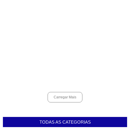
Espingarda roubada de agentes de segurança ferroviária é
recuperada na Vila Esperança.
março 11, 2025
Carregar Mais
TODAS AS CATEGORIAS