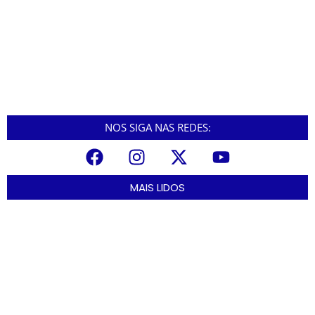
Mavic Phantom Drone
Imaging Above Everything
NOS SIGA NAS REDES:
MAIS LIDOS
A Nova Lei nº 15.109/25: Um Avanço na Garantia dos Honorários
Advocatícios.
março 14, 2025