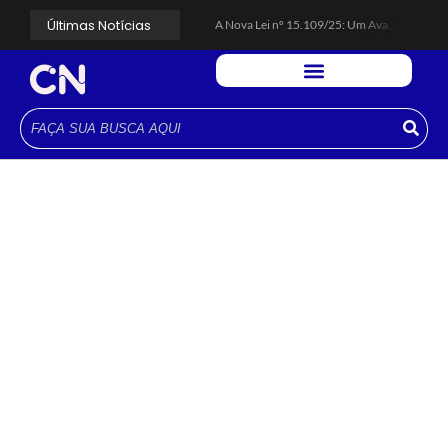
Últimas Notícias
A Nova Lei nº 15.109/25: Um Avanço na Garantia dos Honorários Advocatícios.
Galinha Pintadinha Circus: atração inédita na região encanta crianças no Litoral Plaza Praia Grande.
CÉSAR ANUNCIA PROGRAMAÇÃO DE SHOWS COM CPM 22, MARCELO FALCÃO, FERRUGEM, SAIA RODADA E ZÉ NETO & CRISTIANO.
Espingarda roubada de agentes de segurança ferroviária é recuperada na Vila Esperança.
Polícia Rodoviária resgata bicho-preguiça na Rodovia dos Imigrantes, em Cubatão.
Coluna PLP Cubatão: um debate essencial para as mulheres cubatenses.
Cubatão tem vasta programação no Mês da Mulher: atividades começam nesta sexta (7).
Vigilantes são atacados por criminosos armados durante escolta de carga na Vila Esperança.
César assina decreto que institui gratuidade do transporte público no Carnaval
Celular do cantor Netinho de Paula é encontrado em linha férrea na Vila Esperança