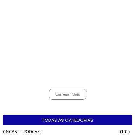
no Litoral Plaza Praia Grande.
março 13, 2025
CÉSAR ANUNCIA PROGRAMAÇÃO DE SHOWS COM CPM 22, MARCELO
FALCÃO, FERRUGEM, SAIA RODADA E ZÉ NETO & CRISTIANO.
março 12, 2025
Espingarda roubada de agentes de segurança ferroviária é recuperada
na Vila Esperança.
março 11, 2025
Carregar Mais
TODAS AS CATEGORIAS
CNCAST - PODCAST
(101)