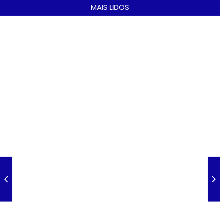
MAIS LIDOS
A Nova Lei nº 15.109/25: Um Avanço na Garantia dos Honorários
Advocatícios.
março 14, 2025
Galinha Pintadinha Circus: atração inédita na região encanta crianças