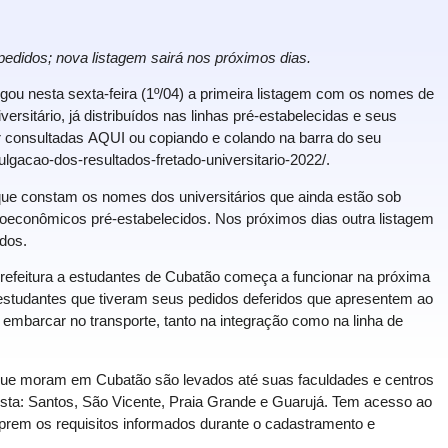
pedidos; nova listagem sairá nos próximos dias.
gou nesta sexta-feira (1º/04) a primeira listagem com os nomes de
rsitário, já distribuídos nas linhas pré-estabelecidas e seus
r consultadas
AQUI
ou copiando e colando na barra do seu
vulgacao-dos-resultados-
fretado-universitario-2022/
.
e constam os nomes dos universitários que ainda estão sob
ioeconômicos pré-estabelecidos. Nos próximos dias outra listagem
ados.
a Prefeitura a estudantes de Cubatão começa a funcionar na próxima
os estudantes que tiveram seus pedidos deferidos que apresentem ao
 embarcar no transporte, tanto na integração como na linha de
r que moram em Cubatão são levados até suas faculdades e centros
ista: Santos, São Vicente, Praia Grande e Guarujá. Tem acesso ao
umprem os requisitos informados durante o cadastramento e