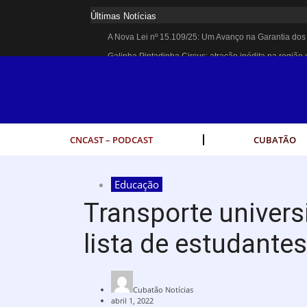
Últimas Notícias
A Nova Lei nº 15.109/25: Um Avanço na Garantia dos 
Galinha Pintadinha Circus: atração inédita na região 
CÉSAR ANUNCIA PROGRAMAÇÃO DE SHOWS COM C
Espingarda roubada de agentes de segurança ferrovi
Polícia Rodoviária resgata bicho-preguiça na Rodovi
Coluna PLP Cubatão: um debate essencial para as m
CNCAST – PODCAST
CUBATÃO
Cubatão tem vasta programação no Mês da Mulher: at
Vigilantes são atacados por criminosos armados dura
Educação
César assina decreto que institui gratuidade do trans
Transporte univers
Celular do cantor Netinho de Paula é encontrado em 
lista de estudant
Cubatão Notícias
abril 1, 2022