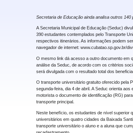
Secretaria de Educação ainda analisa outros 140 
A Secretaria Municipal de Educação (Seduc) divul
390 estudantes contemplados pelo Transporte Unive
respectivos itinerários. As informações podem se
navegador de internet:
www.cubatao.sp.gov.
br/di
O mesmo link dá acesso a outro documento em qu
análise da Seduc, de acordo com os critérios soc
será divulgada com o resultado total dos benefici
O transporte universitário gratuito oferecido pel
segunda-feira, dia 4 de abril. A Seduc orienta a
motorista o documento de identificação (RG) para
transporte principal.
Neste benefício, os estudantes de nível superio
universitários em quatro cidades da Baixada Sant
transporte universitário o aluno e a aluna que c
recadastramento.