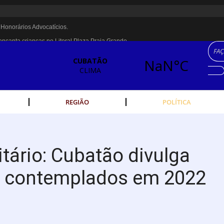
Honorários Advocatícios.
encanta crianças no Litoral Plaza Praia Grande.
PM 22, MARCELO FALCÃO, FERRUGEM, SAIA RODADA E ZÉ NETO & CRISTI
ária é recuperada na Vila Esperança.
a dos Imigrantes, em Cubatão.
ulheres cubatenses.
REGIÃO
POLÍTICA
ividades começam nesta sexta (7).
nte escolta de carga na Vila Esperança.
porte público no Carnaval
itário: Cubatão divulga
linha férrea na Vila Esperança
es contemplados em 2022