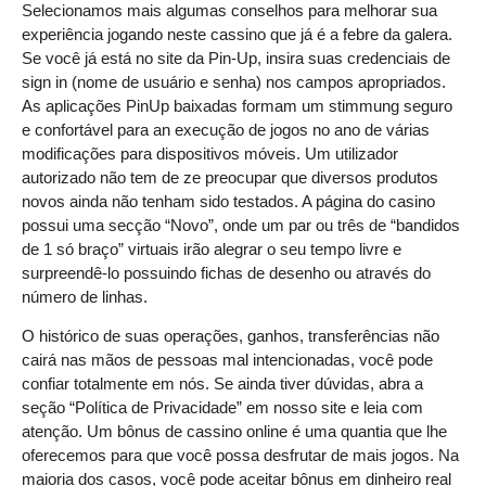
Selecionamos mais algumas conselhos para melhorar sua
experiência jogando neste cassino que já é a febre da galera.
Se você já está no site da Pin-Up, insira suas credenciais de
sign in (nome de usuário e senha) nos campos apropriados.
As aplicações PinUp baixadas formam um stimmung seguro
e confortável para an execução de jogos no ano de várias
modificações para dispositivos móveis. Um utilizador
autorizado não tem de ze preocupar que diversos produtos
novos ainda não tenham sido testados. A página do casino
possui uma secção “Novo”, onde um par ou três de “bandidos
de 1 só braço” virtuais irão alegrar o seu tempo livre e
surpreendê-lo possuindo fichas de desenho ou através do
número de linhas.
O histórico de suas operações, ganhos, transferências não
cairá nas mãos de pessoas mal intencionadas, você pode
confiar totalmente em nós. Se ainda tiver dúvidas, abra a
seção “Política de Privacidade” em nosso site e leia com
atenção. Um bônus de cassino online é uma quantia que lhe
oferecemos para que você possa desfrutar de mais jogos. Na
maioria dos casos, você pode aceitar bônus em dinheiro real