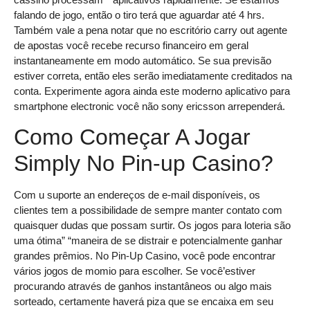
falando de jogo, então o tiro terá que aguardar até 4 hrs.
Também vale a pena notar que no escritório carry out agente
de apostas você recebe recurso financeiro em geral
instantaneamente em modo automático. Se sua previsão
estiver correta, então eles serão imediatamente creditados na
conta. Experimente agora ainda este moderno aplicativo para
smartphone electronic você não sony ericsson arrependerá.
Como Começar A Jogar
Simply No Pin-up Casino?
Com u suporte an endereços de e-mail disponíveis, os
clientes tem a possibilidade de sempre manter contato com
quaisquer dudas que possam surtir. Os jogos para loteria são
uma ótima” “maneira de se distrair e potencialmente ganhar
grandes prêmios. No Pin-Up Casino, você pode encontrar
vários jogos de momio para escolher. Se você’estiver
procurando através de ganhos instantâneos ou algo mais
sorteado, certamente haverá piza que se encaixa em seu