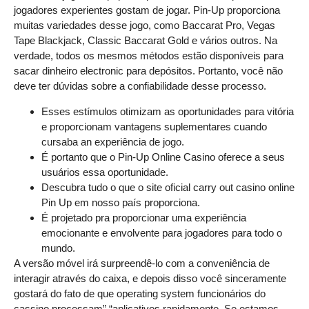
jogadores experientes gostam de jogar. Pin-Up proporciona
muitas variedades desse jogo, como Baccarat Pro, Vegas
Tape Blackjack, Classic Baccarat Gold e vários outros. Na
verdade, todos os mesmos métodos estão disponíveis para
sacar dinheiro electronic para depósitos. Portanto, você não
deve ter dúvidas sobre a confiabilidade desse processo.
Esses estímulos otimizam as oportunidades para vitória
e proporcionam vantagens suplementares cuando
cursaba an experiência de jogo.
É portanto que o Pin-Up Online Casino oferece a seus
usuários essa oportunidade.
Descubra tudo o que o site oficial carry out casino online
Pin Up em nosso país proporciona.
É projetado pra proporcionar uma experiência
emocionante e envolvente para jogadores para todo o
mundo.
A versão móvel irá surpreendê-lo com a conveniência de
interagir através do caixa, e depois disso você sinceramente
gostará do fato de que operating system funcionários do
cassino processam” “aplicativos rapidamente. Se estamos