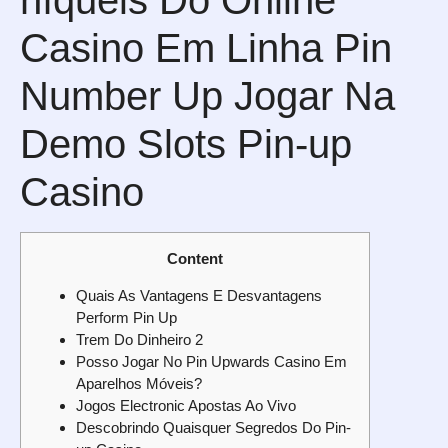
níqueis Do Online
Casino Em Linha Pin
Number Up Jogar Na
Demo Slots Pin-up
Casino
Content
Quais As Vantagens E Desvantagens
Perform Pin Up
Trem Do Dinheiro 2
Posso Jogar No Pin Upwards Casino Em
Aparelhos Móveis?
Jogos Electronic Apostas Ao Vivo
Descobrindo Quaisquer Segredos Do Pin-