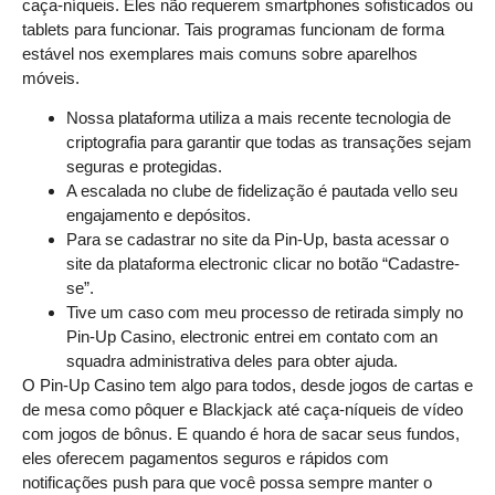
caça-níqueis. Eles não requerem smartphones sofisticados ou
tablets para funcionar. Tais programas funcionam de forma
estável nos exemplares mais comuns sobre aparelhos
móveis.
Nossa plataforma utiliza a mais recente tecnologia de
criptografia para garantir que todas as transações sejam
seguras e protegidas.
A escalada no clube de fidelização é pautada vello seu
engajamento e depósitos.
Para se cadastrar no site da Pin-Up, basta acessar o
site da plataforma electronic clicar no botão “Cadastre-
se”.
Tive um caso com meu processo de retirada simply no
Pin-Up Casino, electronic entrei em contato com an
squadra administrativa deles para obter ajuda.
O Pin-Up Casino tem algo para todos, desde jogos de cartas e
de mesa como pôquer e Blackjack até caça-níqueis de vídeo
com jogos de bônus. E quando é hora de sacar seus fundos,
eles oferecem pagamentos seguros e rápidos com
notificações push para que você possa sempre manter o