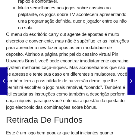
rápido e confortável.
Muito semelhantes aos jogos sobre cassino ao
palpitante, os jogos sobre TV acontecem apresentando
uma programação definida, quer o jogador entre ou não
na sala.
O menu do escritório carry out agente de apostas é muito
discretos e conveniente, mas não é supérfluo ler as instruções
para aprender a new fazer apostas em modalidade de
deposito. Abrindo a página principal do cassino virtual Pin
Upwards Brasil, você pode encontrar imediatamente operating
system melhores caça-níqueis. Mas aconselhamos que não
se apresse e tente sua caso em diferentes simuladores, você
também tem a possibilidade de na versão demo, que lhe
permitirá escolher o jogo mais rentável, “doando”. Também é
útil estudar as instruções como também a descrição perform
caça-níqueis, para que você entenda a questão da queda do
jogo electronic das combinações sobre bônus.
Retirada De Fundos
Este é um jogo bem popular que total iniciantes quanto