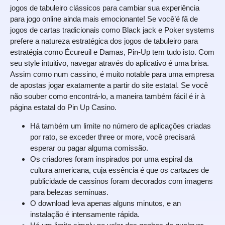
jogos de tabuleiro clássicos para cambiar sua experiência
para jogo online ainda mais emocionante! Se você’é fã de
jogos de cartas tradicionais como Black jack e Poker systems
prefere a natureza estratégica dos jogos de tabuleiro para
estratégia como Écureuil e Damas, Pin-Up tem tudo isto. Com
seu style intuitivo, navegar através do aplicativo é uma brisa.
Assim como num cassino, é muito notable para uma empresa
de apostas jogar exatamente a partir do site estatal. Se você
não souber como encontrá-lo, a maneira também fácil é ir à
página estatal do Pin Up Casino.
Há também um limite no número de aplicações criadas
por rato, se exceder three or more, você precisará
esperar ou pagar alguma comissão.
Os criadores foram inspirados por uma espiral da
cultura americana, cuja essência é que os cartazes de
publicidade de cassinos foram decorados com imagens
para belezas seminuas.
O download leva apenas alguns minutos, e an
instalação é intensamente rápida.