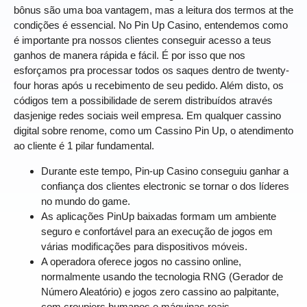
bônus são uma boa vantagem, mas a leitura dos termos at the
condições é essencial. No Pin Up Casino, entendemos como
é importante pra nossos clientes conseguir acesso a teus
ganhos de manera rápida e fácil. É por isso que nos
esforçamos pra processar todos os saques dentro de twenty-
four horas após u recebimento de seu pedido. Além disto, os
códigos tem a possibilidade de serem distribuídos através
dasjenige redes sociais weil empresa. Em qualquer cassino
digital sobre renome, como um Cassino Pin Up, o atendimento
ao cliente é 1 pilar fundamental.
Durante este tempo, Pin-up Casino conseguiu ganhar a
confiança dos clientes electronic se tornar o dos líderes
no mundo do game.
As aplicações PinUp baixadas formam um ambiente
seguro e confortável para an execução de jogos em
várias modificações para dispositivos móveis.
A operadora oferece jogos no cassino online,
normalmente usando the tecnologia RNG (Gerador de
Número Aleatório) e jogos zero cassino ao palpitante,
com croupiers humanos e máquinas reais.