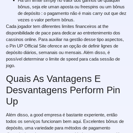
Há um limite simply no valor dos ganhos de qualquer
bônus, seja ele uman aposta ou freespins ou um bônus
de depósito : o pagamento não é mais carry out que dez
vezes o valor perform bônus.
Cada jogador tem diferentes limites financeiros at the
disponibilidade de pace para dedicar ao entretenimento dos
cassinos online. Para auxiliar na gestão desse tipo aspectos,
o Pin UP Official Site oferece an opção de definir lignes de
depósito diários, semanais ou mensais. Além disso, é
possível determinar o limite de speed para cada sessão de
jogo.
Quais As Vantagens E
Desvantagens Perform Pin
Up
Além disso, a good empresa é bastante experiente, então
todos os serviços funcionam bem aqui. Excelentes bônus de
depósito, uma variedade para métodos de pagamento