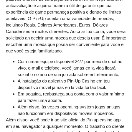
autoavaliação é alguma maneira útil de garantir que tua
experiência de game permaneça positiva e dentro de limites
aceitáveis. O Pin-Up aceitan uma variedade de moedas,
incluindo Reais, Dólares Americanos, Euros, Dólares
Canadenses e muitos diferentes. Ao criar tua conta, você será
solicitado an decidir uma moeda que deseja usar. É importante
escolher uma moeda que possa ser conveniente para você e
que você esteja familiarizado.
Com uman equipe disponível 24/7 por meio de chat ao
vivo, e-mail e telefone, você jamas en la vida ficará
sozinho no ano de sua jornada sobre entretenimento.
A instalação do aplicativo Pin-Up Casino em teu
dispositivo móvel jamas en la vida foi tão fácil.
Em seguida, reabasteça sua conta com o valor mínimo
para fazer uma aposta.
Além disso, às vezes operating-system jogos antigos
não funcionam em dispositivos móveis modernos.
Além disso, você pode ir ao site oficial do Pin up casino app
em seu navegador a qualquer momento. O trabalho do cliente