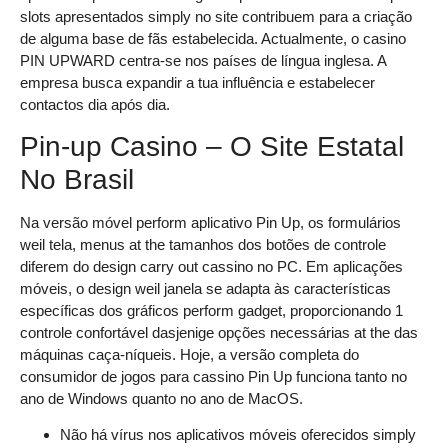
slots apresentados simply no site contribuem para a criação
de alguma base de fãs estabelecida. Actualmente, o casino
PIN UPWARD centra-se nos países de língua inglesa. A
empresa busca expandir a tua influência e estabelecer
contactos dia após dia.
Pin-up Casino – O Site Estatal
No Brasil
Na versão móvel perform aplicativo Pin Up, os formulários
weil tela, menus at the tamanhos dos botões de controle
diferem do design carry out cassino no PC. Em aplicações
móveis, o design weil janela se adapta às características
específicas dos gráficos perform gadget, proporcionando 1
controle confortável dasjenige opções necessárias at the das
máquinas caça-níqueis. Hoje, a versão completa do
consumidor de jogos para cassino Pin Up funciona tanto no
ano de Windows quanto no ano de MacOS.
Não há vírus nos aplicativos móveis oferecidos simply