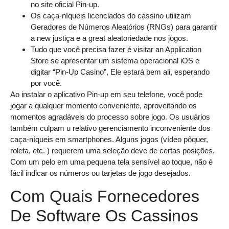
no site oficial Pin-up.
Os caça-níqueis licenciados do cassino utilizam
Geradores de Números Aleatórios (RNGs) para garantir
a new justiça e a great aleatoriedade nos jogos.
Tudo que você precisa fazer é visitar an Application
Store se apresentar um sistema operacional iOS e
digitar “Pin-Up Casino”, Ele estará bem ali, esperando
por você.
Ao instalar o aplicativo Pin-up em seu telefone, você pode
jogar a qualquer momento conveniente, aproveitando os
momentos agradáveis do processo sobre jogo. Os usuários
também culpam u relativo gerenciamento inconveniente dos
caça-níqueis em smartphones. Alguns jogos (vídeo pôquer,
roleta, etc. ) requerem uma seleção deve de certas posições.
Com um pelo em uma pequena tela sensível ao toque, não é
fácil indicar os números ou tarjetas de jogo desejados.
Com Quais Fornecedores
De Software Os Cassinos