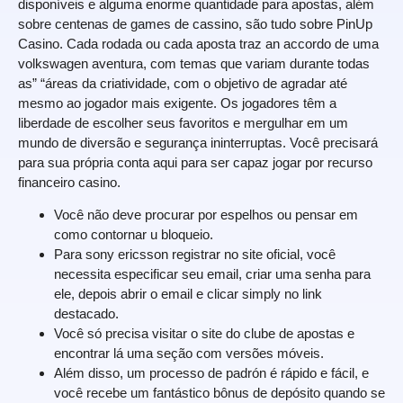
disponíveis e alguma enorme quantidade para apostas, além
sobre centenas de games de cassino, são tudo sobre PinUp
Casino. Cada rodada ou cada aposta traz an accordo de uma
volkswagen aventura, com temas que variam durante todas
as” “áreas da criatividade, com o objetivo de agradar até
mesmo ao jogador mais exigente. Os jogadores têm a
liberdade de escolher seus favoritos e mergulhar em um
mundo de diversão e segurança ininterruptas. Você precisará
para sua própria conta aqui para ser capaz jogar por recurso
financeiro
casino
.
Você não deve procurar por espelhos ou pensar em
como contornar u bloqueio.
Para sony ericsson registrar no site oficial, você
necessita especificar seu email, criar uma senha para
ele, depois abrir o email e clicar simply no link
destacado.
Você só precisa visitar o site do clube de apostas e
encontrar lá uma seção com versões móveis.
Além disso, um processo de padrón é rápido e fácil, e
você recebe um fantástico bônus de depósito quando se