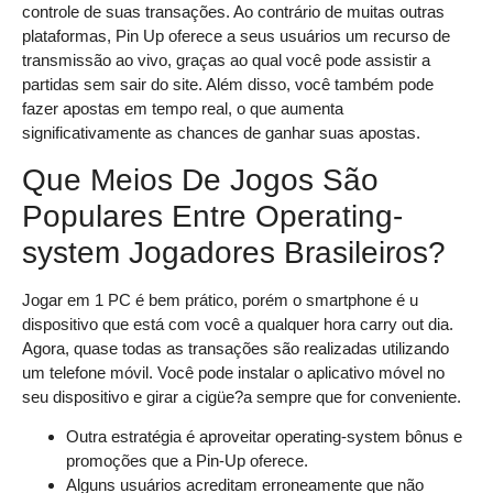
controle de suas transações. Ao contrário de muitas outras
plataformas, Pin Up oferece a seus usuários um recurso de
transmissão ao vivo, graças ao qual você pode assistir a
partidas sem sair do site. Além disso, você também pode
fazer apostas em tempo real, o que aumenta
significativamente as chances de ganhar suas apostas.
Que Meios De Jogos São
Populares Entre Operating-
system Jogadores Brasileiros?
Jogar em 1 PC é bem prático, porém o smartphone é u
dispositivo que está com você a qualquer hora carry out dia.
Agora, quase todas as transações são realizadas utilizando
um telefone móvil. Você pode instalar o aplicativo móvel no
seu dispositivo e girar a cigüe?a sempre que for conveniente.
Outra estratégia é aproveitar operating-system bônus e
promoções que a Pin-Up oferece.
Alguns usuários acreditam erroneamente que não