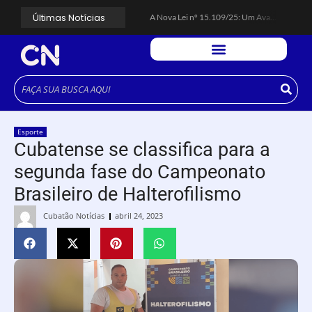
Últimas Notícias
A Nova Lei nº 15.109/25: Um Avanço na Garantia dos Honorários Advocatícios.
Galinha Pintadinha Circus: atração inédita na região encanta crianças no Litoral Plaza Praia Grande.
CÉSAR ANUNCIA PROGRAMAÇÃO DE SHOWS COM CPM 22, MARCELO FALCÃO, FERRUGEM, SAIA RODADA E ZÉ NETO & CRISTIANO.
Espingarda roubada de agentes de segurança ferroviária é recuperada na Vila Esperança.
Polícia Rodoviária resgata bicho-preguiça na Rodovia dos Imigrantes, em Cubatão.
Coluna PLP Cubatão: um debate essencial para as mulheres cubatenses.
Cubatão tem vasta programação no Mês da Mulher: atividades começam nesta sexta (7).
Vigilantes são atacados por criminosos armados durante escolta de carga na Vila Esperança.
César assina decreto que institui gratuidade do transporte público no Carnaval
Esporte
Celular do cantor Netinho de Paula é encontrado em linha férrea na Vila Esperança
Cubatense se classifica para a
segunda fase do Campeonato
Brasileiro de Halterofilismo
Cubatão Notícias
abril 24, 2023