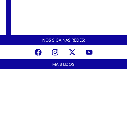
Atleta cubatense é campeão brasileiro na
natação
NOS SIGA NAS REDES:
MAIS LIDOS