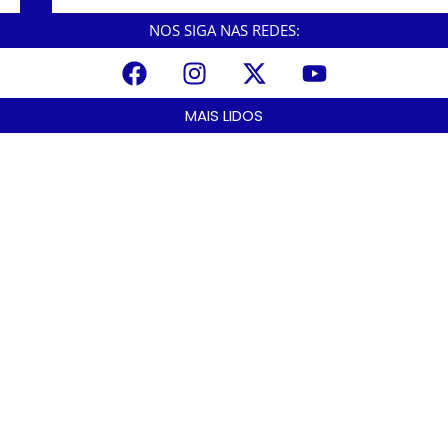
NOS SIGA NAS REDES:
MAIS LIDOS
A Nova Lei nº 15.109/25: Um Avanço na Garantia dos Honorários
Advocatícios.