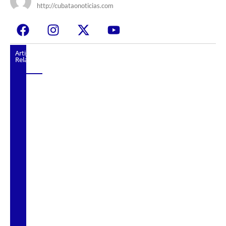
http://cubataonoticias.com
Artigos
Relacionados
CNCAST – TEMP.2 #59 – RENATO
SILVESTRE – DILSON MATO GROSSO –
MAYARA GRACIANO.