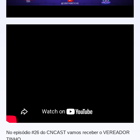
No episódio #26 do CNCAST vamos receber o VEREADOR
TINHO.