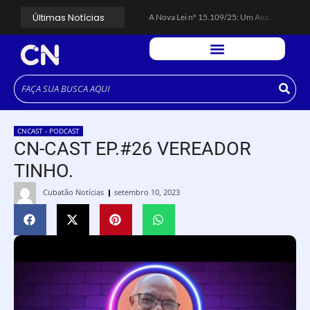
Últimas Notícias
A Nova Lei nº 15.109/25: Um Avanço na Garantia dos Honorários Advocatícios.
Galinha Pintadinha Circus: atração inédita na região encanta crianças no Litoral Plaza Praia Grande.
CÉSAR ANUNCIA PROGRAMAÇÃO DE SHOWS COM CPM 22, MARCELO FALCÃO, FERRUGEM, SAIA RODADA E ZÉ NETO & CRISTIANO.
Espingarda roubada de agentes de segurança ferroviária é recuperada na Vila Esperança.
Polícia Rodoviária resgata bicho-preguiça na Rodovia dos Imigrantes, em Cubatão.
Coluna PLP Cubatão: um debate essencial para as mulheres cubatenses.
Cubatão tem vasta programação no Mês da Mulher: atividades começam nesta sexta (7).
Vigilantes são atacados por criminosos armados durante escolta de carga na Vila Esperança.
César assina decreto que institui gratuidade do transporte público no Carnaval
CNCAST - PODCAST
Celular do cantor Netinho de Paula é encontrado em linha férrea na Vila Esperança
CN-CAST EP.#26 VEREADOR
TINHO.
Cubatão Notícias
setembro 10, 2023