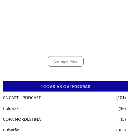
Espingarda roubada de agentes de segurança ferroviária é recuperada
na Vila Esperança.
março 11, 2025
Carregar Mais
TODAS AS CATEGORIAS
CNCAST - PODCAST
(101)
Colunas
(36)
COPA NORDESTINA
(5)
Cubatão
(303)