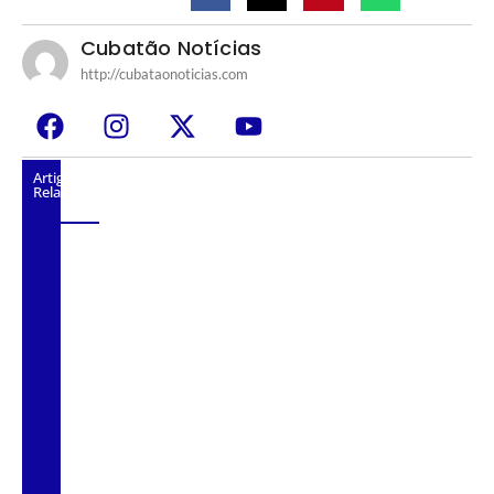
Cubatão Notícias
http://cubataonoticias.com
Artigos
Relacionados
CNCAST – TEMP.2 #59 – RENATO
SILVESTRE – DILSON MATO GROSSO –
MAYARA GRACIANO.
CNCAST – TEMP.2 #58 – RENATO
ARAÚJO