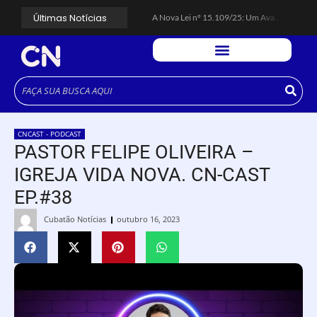
Últimas Notícias
A Nova Lei nº 15.109/25: Um Avanço na Garantia dos Honorários Advocatícios.
Galinha Pintadinha Circus: atração inédita na região encanta crianças no Litoral Plaza Praia Grande.
CÉSAR ANUNCIA PROGRAMAÇÃO DE SHOWS COM CPM 22, MARCELO FALCÃO, FERRUGEM, SAIA RODADA E ZÉ NETO & CRISTIANO.
Espingarda roubada de agentes de segurança ferroviária é recuperada na Vila Esperança.
Polícia Rodoviária resgata bicho-preguiça na Rodovia dos Imigrantes, em Cubatão.
Coluna PLP Cubatão: um debate essencial para as mulheres cubatenses.
Cubatão tem vasta programação no Mês da Mulher: atividades começam nesta sexta (7).
Vigilantes são atacados por criminosos armados durante escolta de carga na Vila Esperança.
César assina decreto que institui gratuidade do transporte público no Carnaval
CNCAST - PODCAST
Celular do cantor Netinho de Paula é encontrado em linha férrea na Vila Esperança
PASTOR FELIPE OLIVEIRA –
IGREJA VIDA NOVA. CN-CAST
EP.#38
Cubatão Notícias
outubro 16, 2023