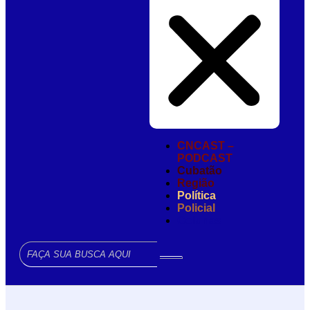
CNCAST –
PODCAST
Cubatão
Região
Política
Policial
Colunas