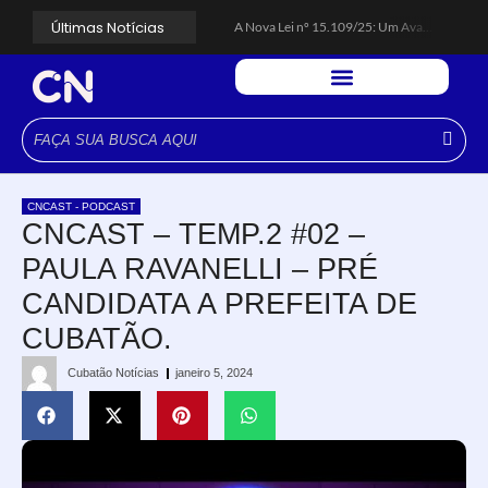
Últimas Notícias
A Nova Lei nº 15.109/25: Um Avanço na Garantia dos Honorários Advocatícios.
Galinha Pintadinha Circus: atração inédita na região encanta crianças no Litoral Plaza Praia Grande.
CÉSAR ANUNCIA PROGRAMAÇÃO DE SHOWS COM CPM 22, MARCELO FALCÃO, FERRUGEM, SAIA RODADA E ZÉ NETO & CRISTIANO.
Espingarda roubada de agentes de segurança ferroviária é recuperada na Vila Esperança.
Polícia Rodoviária resgata bicho-preguiça na Rodovia dos Imigrantes, em Cubatão.
Coluna PLP Cubatão: um debate essencial para as mulheres cubatenses.
Cubatão tem vasta programação no Mês da Mulher: atividades começam nesta sexta (7).
Vigilantes são atacados por criminosos armados durante escolta de carga na Vila Esperança.
César assina decreto que institui gratuidade do transporte público no Carnaval
CNCAST - PODCAST
Celular do cantor Netinho de Paula é encontrado em linha férrea na Vila Esperança
CNCAST – TEMP.2 #02 –
PAULA RAVANELLI – PRÉ
CANDIDATA A PREFEITA DE
CUBATÃO.
Cubatão Notícias
janeiro 5, 2024