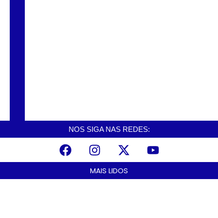
CNCAST – TEMP.2 #56 – DINHO – EX
VEREADOR
NOS SIGA NAS REDES:
MAIS LIDOS